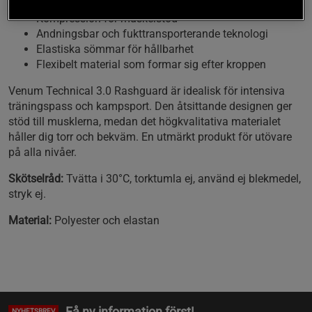
Kompression för muskelstöd
Andningsbar och fukttransporterande teknologi
Elastiska sömmar för hållbarhet
Flexibelt material som formar sig efter kroppen
Venum Technical 3.0 Rashguard är idealisk för intensiva
träningspass och kampsport. Den åtsittande designen ger
stöd till musklerna, medan det högkvalitativa materialet
håller dig torr och bekväm. En utmärkt produkt för utövare
på alla nivåer.
Skötselråd:
Tvätta i 30°C, torktumla ej, använd ej blekmedel,
stryk ej.
Material:
Polyester och elastan
Få ny information först!
NYHETSBREV