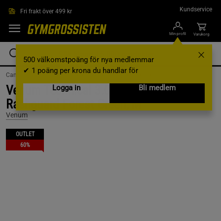
Hoppa till innehållet
Kundservice
Fri frakt över 499 kr
Min profil
Varukorg
500 välkomstpoäng för nya medlemmar
✔ 1 poäng per krona du handlar för
Campaigns /
Outlet /
Outlet kläder /
Träningskläder herr
Venum Technical 3.0 Short Sleeve
Logga in
Bli medlem
Rashguard Forest Green, M
Venum
OUTLET
60%