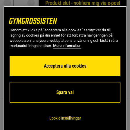
Produkt slut - notifiera mig via e-post
Denna produkt är tillfälligt slut i lager. Få en notifikation
!
när produkter åter finns i lager.
Genom att klicka på "acceptera alla cookies" samtycker du till
lagring av cookies på din enhet för att förbättra navigeringen på
webbplatsen, analysera webbplatsens användning och bistå i våra
SKU #VENUM-05360-005R | EAN
3611441816326
marknadsföringsinsatser.
More information
Venum Technical 3.0 Rashguard – Åtsittande och stödjande
rashguard som håller dig torr och bekväm under träning.
Acceptera alla cookies
Läs mer
Information
Recensioner
Spara val
Denna rashguard är designad för att ge en tight och
stödjande passform, samtidigt som den optimerar
Cookie-inställningar
ventilation och rörelsefrihet.