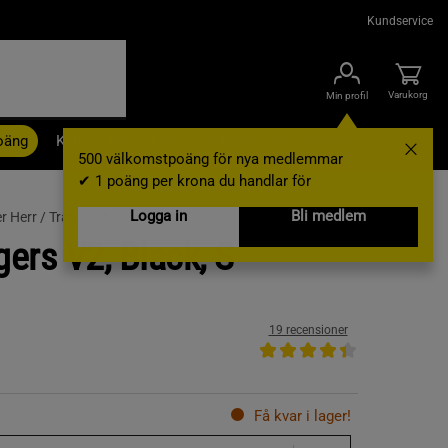
Kundservice
Varukorg
Min profil
oäng
Kampanjer
Outlet
Nyheter
Varumärken
500 välkomstpoäng för nya medlemmar
✔ 1 poäng per krona du handlar för
Logga in
Bli medlem
r Herr /
Träningsbyxor
ers V2, Black, S
19 recensioner
Få kvar i lager!