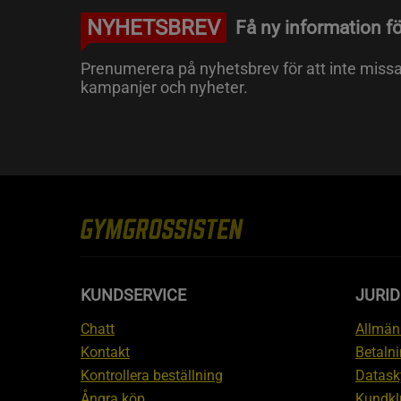
NYHETSBREV
Få ny information fö
Prenumerera på nyhetsbrev för att inte miss
kampanjer och nyheter.
KUNDSERVICE
JURID
Chatt
Allmänn
Kontakt
Betalni
Kontrollera beställning
Datask
Ångra köp
Kundkl