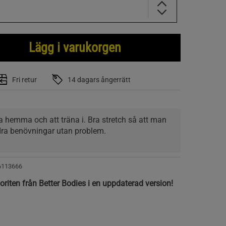
Lägg i varukorgen
Fri retur
14 dagars ångerrätt
a hemma och att träna i. Bra stretch så att man 
ra benövningar utan problem.
6113666
riten från Better Bodies i en uppdaterad version!