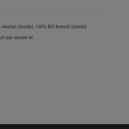
 elastan (insida), 100% BCI bomull (utsida)
h bär storlek M.