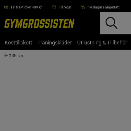
Hoppa till innehållet
Fri frakt över 499 kr
Fri retur
14 dagars ångerrätt
Kosttillskott
Träningskläder
Utrustning & Tillbehör
Tillbaka