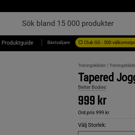
Produktguide
Bästsäljare
💥 Club GG - 500 välkomstp
Presentkort
Träningskläder /
Träningskläde
Tapered Jogg
Better Bodies
999 kr
Ord.pris
999 kr
Välj Storlek: