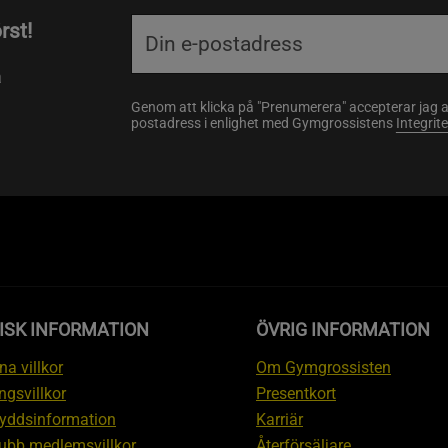
rst!
a
Genom att klicka på "Prenumerera" accepterar jag 
postadress i enlighet med Gymgrossistens
Integrit
ISK INFORMATION
ÖVRIG INFORMATION
a villkor
Om Gymgrossisten
ngsvillkor
Presentkort
yddsinformation
Karriär
ubb medlemsvillkor
Återförsäljare