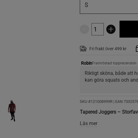
S
Fri frakt över 499 kr
Robin
Framröstad topprecension
Riktigt sköna, både att h
kan göra squats och and
SKU #121008999R | EAN
733257
Tapered Joggers – Storfavo
Läs mer