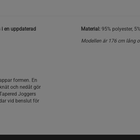
s i en uppdaterad
Material:
95% polyester, 5%
Modellen är 176 cm lång oc
 tappar formen. En
 knät och nedåt gör
. Tapered Joggers
ar vid benslut för