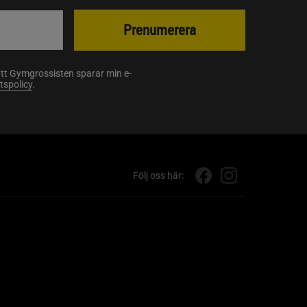
Prenumerera
att Gymgrossisten sparar min e-
etspolicy
.
Följ oss här: