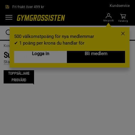
Hoppa till innehållet
Kundservice
Fri frakt över 499 kr
Min profil
Varukorg
500 välkomstpoäng för nya medlemmar
✔ 1 poäng per krona du handlar för
Kosttillskott /
Proteinpulver /
Kasein
Supreme Casein, 750g, Creamy Vanilla
Logga in
Bli medlem
Star Nutrition
TOPPSÄLJARE
PRISVÄRD