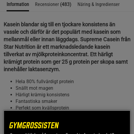
Information
Recensioner
(483)
Näring & Ingredienser
Kasein blandar sig till en tjockare konsistens än
vassle och därför är det populärt med kasein som
mellanmål eller innan läggdags. Supreme Casein från
Star Nutrition är ett marknadsledande kasein
tillverkat av mjölkproteinkoncentrat. Ett härligt
krämigt protein som ger 25 g protein per skopa samt
innehåller laktasenzym.
Hela 80% fullvärdigt protein
Snällt mot magen
Härligt krämig konsistens
Fantastiska smaker
Perfekt som kvällsprotein
Protein, essentiellt för att bygga muskler 💪
De resultat du får av din träning styrs i hög utsträckning av