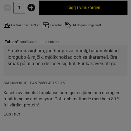
Lägg i varukorgen
Fri frakt över 499 kr
Fri retur
14 dagars ångerrätt
Tobias
Framröstad topprecension
Smakmässigt bra, jag har provat vanilj, bananchoklad, 
jordgubb & mjölk, mjölkchoklad och saltkaramell. Bra 
smak på alla och de löser sig fint. Funkar även att göra 
pudding på med 1-1,5dl vatten och bearbetad med en 
sked.
SKU #6896-1R | EAN
7350049153315
Kasein av absolut toppklass som ger en jämn och utdragen
frisättning av aminosyror. Gott och mättande med hela 80 %
fullvärdigt protein!
Läs mer