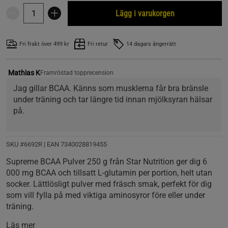
Lägg i varukorgen
Fri frakt över 499 kr
Fri retur
14 dagars ångerrätt
Mathias K
Framröstad topprecension
Jag gillar BCAA. Känns som musklerna får bra bränsle 
under träning och tar längre tid innan mjölksyran hälsar 
på.
SKU #6692R | EAN
7340028819455
Supreme BCAA Pulver 250 g från Star Nutrition ger dig 6
000 mg BCAA och tillsatt L-glutamin per portion, helt utan
socker. Lättlösligt pulver med fräsch smak, perfekt för dig
som vill fylla på med viktiga aminosyror före eller under
träning.
Läs mer