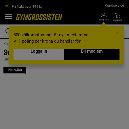
Hoppa till innehållet
Kundservice
Fri frakt över 499 kr
Min profil
Varukorg
500 välkomstpoäng för nya medlemmar
✔ 1 poäng per krona du handlar för
Kosttillskott /
Aminosyror /
BCAA
Supreme BCAA 250 g, Vanilla Pear
Logga in
Bli medlem
Star Nutrition
PRISVÄRD