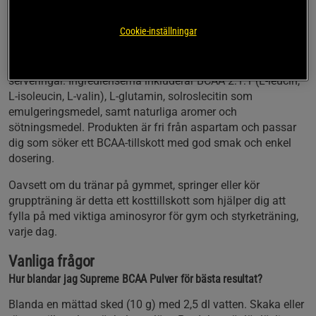
lika bra före som under träningspasset. Den sockerfria
formulan gör det till ett smart val för dig som vill ha BCAA
Cookie-inställningar
för muskeluppbyggnad och energi utan onödiga kalorier.
Varje burk innehåller 250 g pulver, vilket räcker till 25
serveringar. Ingredienserna inkluderar BCAA 2:1:1 (L-leucin,
L-isoleucin, L-valin), L-glutamin, solroslecitin som
emulgeringsmedel, samt naturliga aromer och
sötningsmedel. Produkten är fri från aspartam och passar
dig som söker ett BCAA-tillskott med god smak och enkel
dosering.
Oavsett om du tränar på gymmet, springer eller kör
gruppträning är detta ett kosttillskott som hjälper dig att
fylla på med viktiga aminosyror för gym och styrketräning,
varje dag.
Vanliga frågor
Hur blandar jag Supreme BCAA Pulver för bästa resultat?
Blanda en mättad sked (10 g) med 2,5 dl vatten. Skaka eller