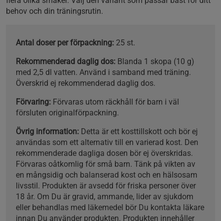
flera olika smaker. Välj den variant som passar bäst för ditt
behov och din träningsrutin.
Antal doser per förpackning:
25 st.
Rekommenderad daglig dos:
Blanda 1 skopa (10 g)
med 2,5 dl vatten. Använd i samband med träning.
Överskrid ej rekommenderad daglig dos.
Förvaring:
Förvaras utom räckhåll för barn i väl
försluten originalförpackning.
Övrig information:
Detta är ett kosttillskott och bör ej
användas som ett alternativ till en varierad kost. Den
rekommenderade dagliga dosen bör ej överskridas.
Förvaras oåtkomlig för små barn. Tänk på vikten av
en mångsidig och balanserad kost och en hälsosam
livsstil. Produkten är avsedd för friska personer över
18 år. Om Du är gravid, ammande, lider av sjukdom
eller behandlas med läkemedel bör Du kontakta läkare
innan Du använder produkten. Produkten innehåller