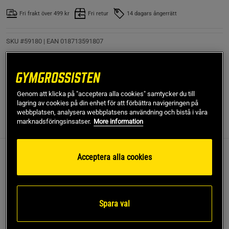
Fri frakt över 499 kr
Fri retur
14 dagars ångerrätt
SKU #59180
| EAN
018713591807
Bli starkare och mer flexibel med det rekommenderade
terapiverktyget: gummiband!
Läs mer
Genom att klicka på "acceptera alla cookies" samtycker du till
lagring av cookies på din enhet för att förbättra navigeringen på
webbplatsen, analysera webbplatsens användning och bistå i våra
marknadsföringsinsatser.
More information
Information
Recensioner
(1)
Acceptera alla cookies
Öka flexibiliteten i axlarna och rörelseomfånget,
stärk övre ryggmusklerna, förbättra hållningen
och stärk core musklerna med detta allt-i-ett
Spara val
resistansbandspaket. Strength & Flexibility Kit
kommer att ge variation och utmaning till ditt