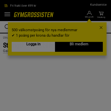
Hoppa till innehållet
Kundservice
Fri frakt över 499 kr
Min profil
Varukorg
500 välkomstpoäng för nya medlemmar
✔ 1 poäng per krona du handlar för
Utrustning & Tillbehör /
Gummiband & Träningsband /
Flex bands
Strength & Flexibility Gummibands Kit
Logga in
Bli medlem
Gaiam