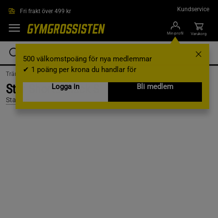
Hoppa till innehållet
Kundservice
Fri frakt över 499 kr
Min profil
Varukorg
500 välkomstpoäng för nya medlemmar
✔ 1 poäng per krona du handlar för
Träningskläder /
Träningskläder Herr /
Träningsshorts
Star Shorts Black S
Logga in
Bli medlem
Star Wear