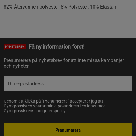
82% Återvunnen polyester, 8% Polyester, 10% Elastan
Få ny information först!
NYHETSBREV
Prenumerera på nyhetsbrev för att inte missa kampanjer
och nyheter.
Genom att klicka på "Prenumerera" accepterar jag att
Gymgrossisten sparar min e-postadress i enlighet med
Gymgrossistens
Integritetspolicy
.
Prenumerera