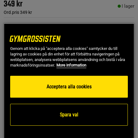
349 kr
I lager
Ord.pris
349 kr
Färg:
Black
Genom att klicka på "acceptera alla cookies" samtycker du till
lagring av cookies på din enhet för att förbättra navigeringen på
webbplatsen, analysera webbplatsens användning och bistå i våra
marknadsföringsinsatser.
More information
S
Acceptera alla cookies
Lägg i varukorgen
Spara val
Fri frakt över 499 kr
Fri retur
14 dagars ångerrätt
SKU #SNA2033-BLKR | EAN
7350132942130