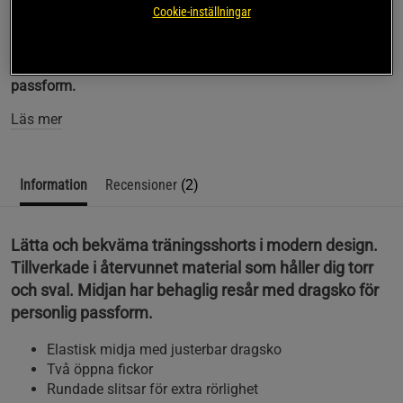
Cookie-inställningar
Lätta och bekväma träningsshorts i modern design.
Tillverkade i återvunnet material som håller dig torr och
sval. Midjan har behaglig resår med dragsko för personlig
passform.
Läs mer
Information
Recensioner
(2)
Lätta och bekväma träningsshorts i modern design.
Tillverkade i återvunnet material som håller dig torr
och sval. Midjan har behaglig resår med dragsko för
personlig passform.
Elastisk midja med justerbar dragsko
Två öppna fickor
Rundade slitsar för extra rörlighet