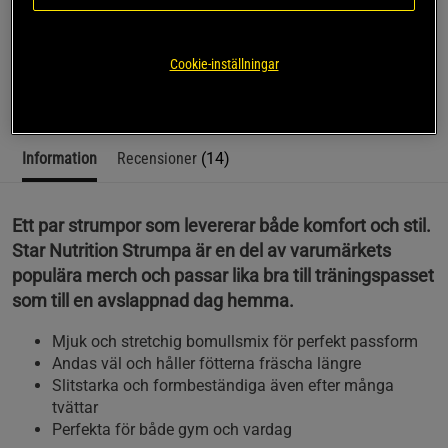
Stumpor från Star Nutrition som passar perfekt både till
gymmet och till vardags. Tillverkad i en behaglig
bomullsmix för maximal passform och stretch.
Cookie-inställningar
Läs mer
Information
Recensioner
(14)
Ett par strumpor som levererar både komfort och stil.
Star Nutrition Strumpa är en del av varumärkets
populära merch och passar lika bra till träningspasset
som till en avslappnad dag hemma.
Mjuk och stretchig bomullsmix för perfekt passform
Andas väl och håller fötterna fräscha längre
Slitstarka och formbeständiga även efter många
tvättar
Perfekta för både gym och vardag