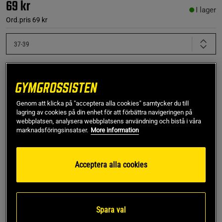
69 kr
I lager
Ord.pris
69 kr
37-39
Lägg i varukorgen
Genom att klicka på "acceptera alla cookies" samtycker du till
Fri frakt över 499 kr
Fri retur
14 dagars ångerrätt
lagring av cookies på din enhet för att förbättra navigeringen på
webbplatsen, analysera webbplatsens användning och bistå i våra
marknadsföringsinsatser.
More information
Jenny K
Framröstad topprecension
Mjuka och sköna men hemskt dålig kvalitet då jag bara 
hann använda dom två gånger innan det blev hål i dom
Acceptera alla cookies
👎
SKU #9847-36R | EAN
7350002420768
Spara val