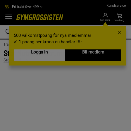
Hoppa till innehållet
Kundservice
Fri frakt över 499 kr
Min profil
Varukorg
500 välkomstpoäng för nya medlemmar
✔ 1 poäng per krona du handlar för
Träningskläder /
Träningskläder Herr /
Strumpor
Star Nutrition Strumpa 37-39
Logga in
Bli medlem
Star Nutrition