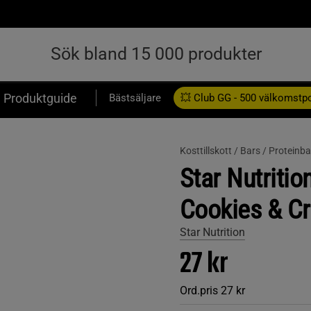
Produktguide
Bästsäljare
💥 Club GG - 500 välkomstp
Presentkort
Kosttillskott /
Bars /
Proteinba
Star Nutritio
Cookies & C
Star Nutrition
27 kr
Ord.pris
27 kr