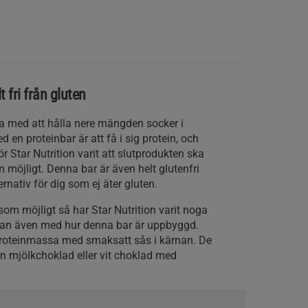
 fri från gluten
oga med att hålla nere mängden socker i
 en proteinbar är att få i sig protein, och
r Star Nutrition varit att slutprodukten ska
m möjligt. Denna bar är även helt glutenfri
lternativ för dig som ej äter gluten.
som möjligt så har Star Nutrition varit noga
utan även med hur denna bar är uppbyggd.
roteinmassa med smaksatt sås i kärnan. De
en mjölkchoklad eller vit choklad med