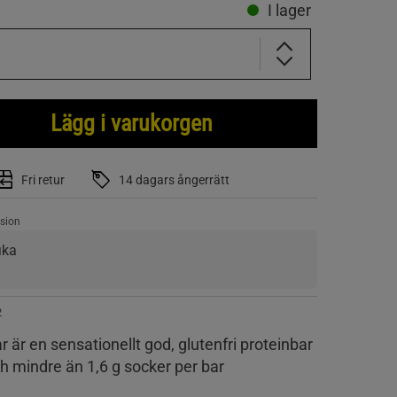
I lager
Lägg i varukorgen
Fri retur
14 dagars ångerrätt
sion
ika
2
r är en sensationellt god, glutenfri proteinbar
 mindre än 1,6 g socker per bar