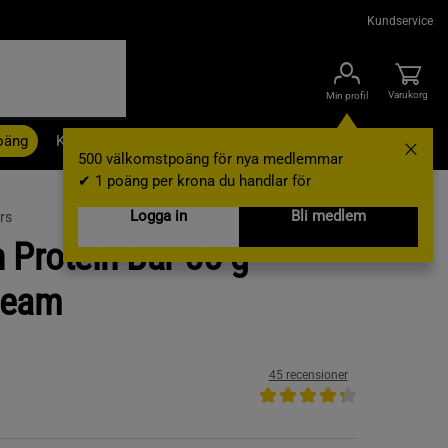
Kundservice
Varukorg
Min profil
oäng
Kampanjer
Outlet
Nyheter
Varumärken
500 välkomstpoäng för nya medlemmar
✔ 1 poäng per krona du handlar för
Logga in
Bli medlem
rs
n Protein Bar 55 g
ream
45 recensioner