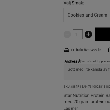
Välj Smak:
Cookies and Cream
Fri frakt över 499 kr
Andreas Å
Framröstad topprecen
Gott med lite känsla av f
SKU #887R | EAN
734002881818
Star Nutrition Protein Ba
med 20 gram protein och
Läs mer