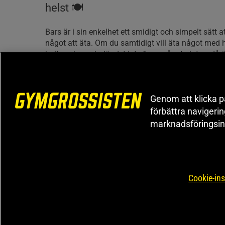
helst 🍽
Bars är i sin enkelhet ett smidigt och simpelt sätt a
något att äta. Om du samtidigt vill äta något med h
halt socker och där det inte finns något gluten, då 
Star Nutrition valet för dig. Star Nutrition har tagit 
bar som tilltalar alla som uppskattar härlig vardags
Star Nutrition Protein Bar kan du äta när som helst
Genom att klicka på
tar lätt med en eller kanske flera bars i väskan, fic
förbättra navigeri
du har alltid något gott och proteinrikt att njuta av.
marknadsföringsin
20 gram kvalitativt protein för dina muskle
Varje bar ger hela 20 g mjölkprotein, ett protein me
värde. Protein är ett viktigt näringsämne då det är
Cookie-ins
upp majoriteten av kroppens vävnader vilket inklud
högt intag av protein är därför viktigt för dig som vi
muskelmassan.