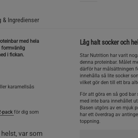
g & Ingredienser
proteinbar med hela
Låg halt socker och helt
n formvänlig
ed i fickan.
Star Nutrition har varit n
denna proteinbar. Målet med
därför har målsättningen fö
innehålla så lite socker so
vilket gör den till ett bra a
ller karamellsås
För att göra en så god bar 
med inte bara innehållet 
Basen utgörs av en mjuk p
12-pack
för dig som
har ett överdrag av anting
toppning.
helst, var som