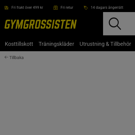
Hoppa till innehållet
Fri frakt över 499 kr
Fri retur
14 dagars ångerrätt
Kosttillskott
Träningskläder
Utrustning & Tillbehör
Tillbaka