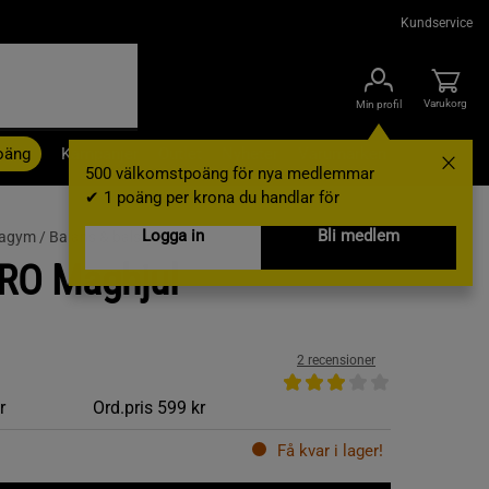
Kundservice
Varukorg
Min profil
oäng
Kampanjer
Outlet
Nyheter
Varumärken
500 välkomstpoäng för nya medlemmar
✔ 1 poäng per krona du handlar för
Logga in
Bli medlem
agym /
Balans & bålstyrka
RO Maghjul
2 recensioner
r
Ord.pris
599 kr
Få kvar i lager!