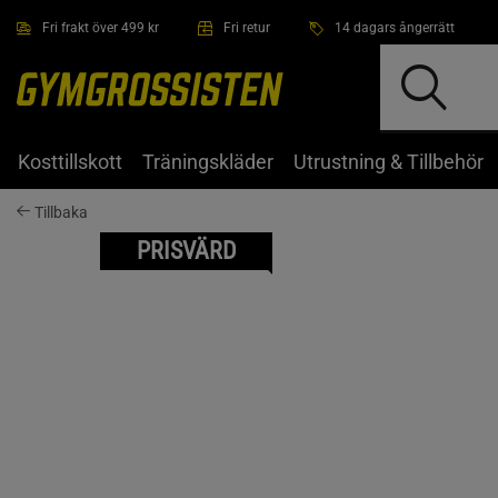
Hoppa till innehållet
Fri frakt över 499 kr
Fri retur
14 dagars ångerrätt
Kosttillskott
Träningskläder
Utrustning & Tillbehör
Tillbaka
PRISVÄRD