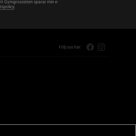
att Gymgrossisten sparar min e-
etspolicy
.
Följ oss här: