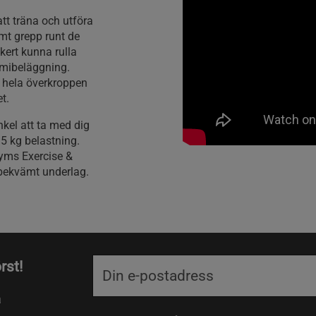
tt träna och utföra
mt grepp runt de
ert kunna rulla
mmibeläggning.
i hela överkroppen
t.
nkel att ta med dig
35 kg belastning.
yms Exercise &
 bekvämt underlag.
rst!
a