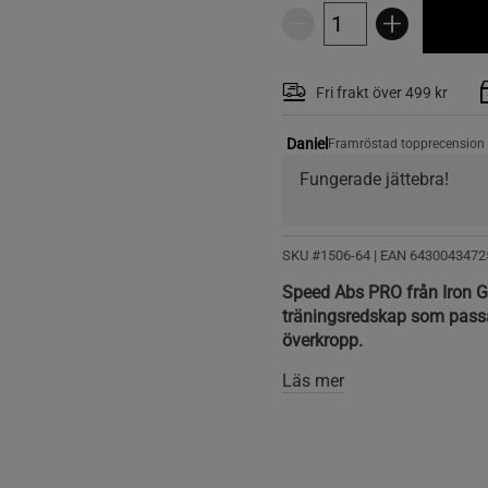
Fri frakt över 499 kr
Daniel
Framröstad topprecension
Fungerade jättebra!
SKU #1506-64
| EAN
6430043472
Speed Abs PRO från Iron G
träningsredskap som passar
överkropp.
Läs mer