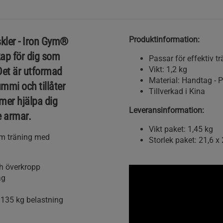
Produktinformation:
kler -
Iron Gym®
kap för dig som
Passar för effektiv t
Vikt: 1,2 kg
 Det är utformad
Material: Handtag - 
mmi och tillåter
Tillverkad i Kina
mer hjälpa dig
Leveransinformation:
e armar.
Vikt paket: 1,45 kg
om träning med
Storlek paket: 21,6 x
ch överkropp
ag
a 135 kg belastning