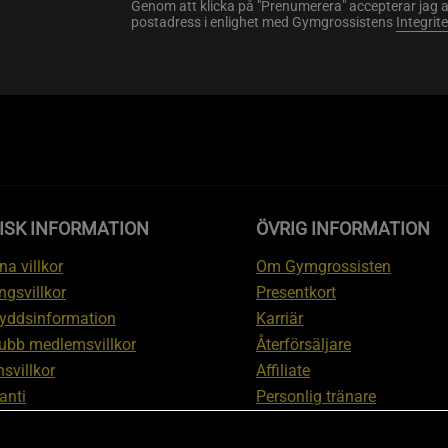
Genom att klicka på "Prenumerera" accepterar jag 
postadress i enlighet med Gymgrossistens
Integrit
ISK INFORMATION
ÖVRIG INFORMATION
a villkor
Om Gymgrossisten
ngsvillkor
Presentkort
yddsinformation
Karriär
ubb medlemsvillkor
Återförsäljare
svillkor
Affiliate
anti
Personlig tränare
ation om ångerrätt och
Rabattkod