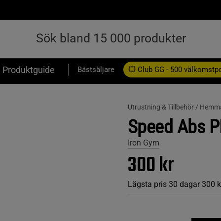
Produktguide
Bästsäljare
💥 Club GG - 500 välkomstp
Presentkort
Utrustning & Tillbehör /
Hemm
Speed Abs P
Iron Gym
300 kr
Lägsta pris 30 dagar
300 k