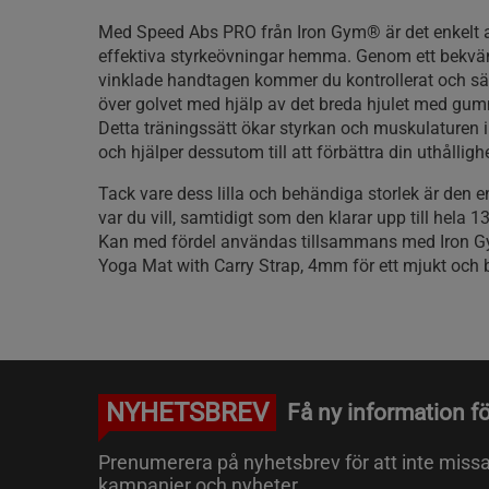
Med Speed Abs PRO från Iron Gym® är det enkelt a
effektiva styrkeövningar hemma. Genom ett bekvä
vinklade handtagen kommer du kontrollerat och säk
över golvet med hjälp av det breda hjulet med gu
Detta träningssätt ökar styrkan och muskulaturen 
och hjälper dessutom till att förbättra din uthållighe
Tack vare dess lilla och behändiga storlek är den e
var du vill, samtidigt som den klarar upp till hela 1
Kan med fördel användas tillsammans med Iron G
Yoga Mat with Carry Strap, 4mm för ett mjukt och
NYHETSBREV
Få ny information fö
Prenumerera på nyhetsbrev för att inte miss
kampanjer och nyheter.