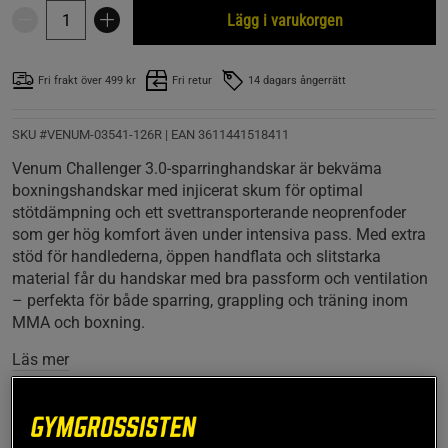
Lägg i varukorgen
Fri frakt över 499 kr
Fri retur
14 dagars ångerrätt
SKU #VENUM-03541-126R | EAN
3611441518411
Venum Challenger 3.0-sparringhandskar är bekväma
boxningshandskar med injicerat skum för optimal
stötdämpning och ett svettransporterande neoprenfoder
som ger hög komfort även under intensiva pass. Med extra
stöd för handlederna, öppen handflata och slitstarka
material får du handskar med bra passform och ventilation
– perfekta för både sparring, grappling och träning inom
MMA och boxning.
Läs mer
Information
Recensioner