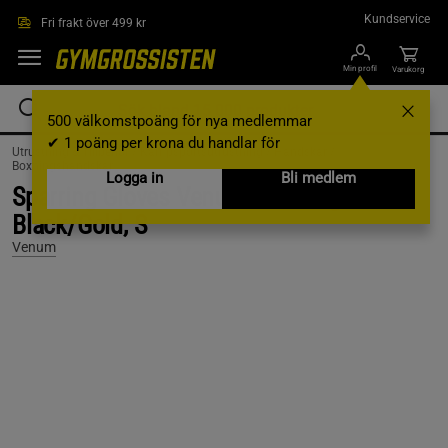
Hoppa till innehållet
Kundservice
Fri frakt över 499 kr
Min profil
Varukorg
500 välkomstpoäng för nya medlemmar
✔ 1 poäng per krona du handlar för
Utrustning & Tillbehör /
Kampsportsutrustning /
Handskar /
Boxningshandskar
Logga in
Bli medlem
Sparring Gloves Venum Challenger 3.0,
Black/Gold, S
Venum