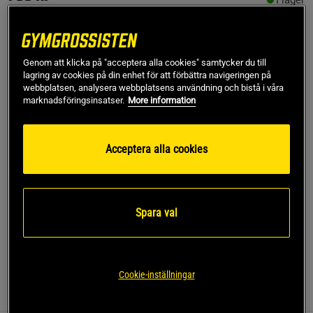
I lager
Ord.pris
799 kr
Large
Genom att klicka på "acceptera alla cookies" samtycker du till
lagring av cookies på din enhet för att förbättra navigeringen på
webbplatsen, analysera webbplatsens användning och bistå i våra
Lägg i varukorgen
marknadsföringsinsatser.
More information
Fri frakt över 499 kr
Fri retur
14 dagars ångerrätt
Acceptera alla cookies
SKU #14029-001R | EAN
7340238819795
Upplev en kombination av stil och funktion med Smooth
Spara val
Seamless V-Shape Tights från ICANIWILL.
Läs mer
Cookie-inställningar
Information
Recensioner