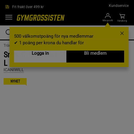
Hoppa till innehållet
Kundservice
Fri frakt över 499 kr
Min profil
Varukorg
500 välkomstpoäng för nya medlemmar
✔ 1 poäng per krona du handlar för
Träningskläder /
Träningskläder Dam /
Träningstights
Smooth Seamless V-Shape Tights, Black,
Logga in
Bli medlem
L
ICANIWILL
NYHET