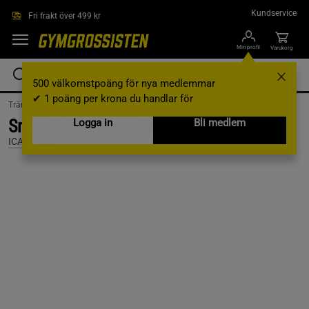
Hoppa till innehållet
Kundservice
Fri frakt över 499 kr
Min profil
Varukorg
500 välkomstpoäng för nya medlemmar
✔ 1 poäng per krona du handlar för
Träningskläder /
Träningskläder Dam /
Sport-BH
Smooth Seamless Sports Bra, Black, L
Logga in
Bli medlem
ICANIWILL