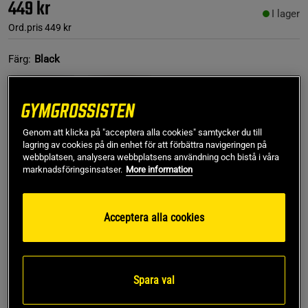
449 kr
I lager
Ord.pris
449 kr
Färg:
Black
Genom att klicka på "acceptera alla cookies" samtycker du till
lagring av cookies på din enhet för att förbättra navigeringen på
webbplatsen, analysera webbplatsens användning och bistå i våra
marknadsföringsinsatser.
More information
L
Acceptera alla cookies
Lägg i varukorgen
Fri frakt över 499 kr
Fri retur
14 dagars ångerrätt
Spara val
SKU #13780-001R | EAN
7340145484772