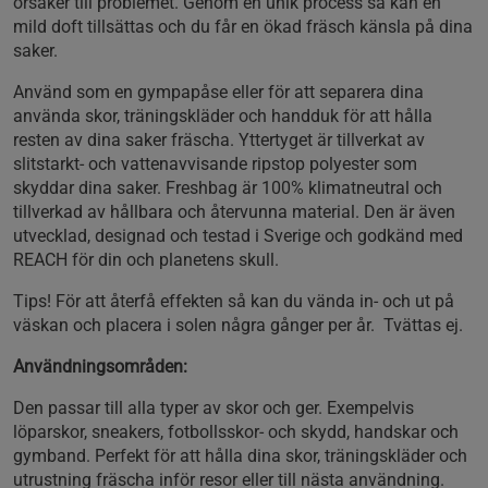
orsaker till problemet. Genom en unik process så kan en
mild doft tillsättas och du får en ökad fräsch känsla på dina
saker.
Använd som en gympapåse eller för att separera dina
använda skor, träningskläder och handduk för att hålla
resten av dina saker fräscha. Yttertyget är tillverkat av
slitstarkt- och vattenavvisande ripstop polyester som
skyddar dina saker. Freshbag är 100% klimatneutral och
tillverkad av hållbara och återvunna material. Den är även
utvecklad, designad och testad i Sverige och godkänd med
REACH för din och planetens skull.
Tips! För att återfå effekten så kan du vända in- och ut på
väskan och placera i solen några gånger per år. Tvättas ej.
Användningsområden:
Den passar till alla typer av skor och ger. Exempelvis
löparskor, sneakers, fotbollsskor- och skydd, handskar och
gymband. Perfekt för att hålla dina skor, träningskläder och
utrustning fräscha inför resor eller till nästa användning.