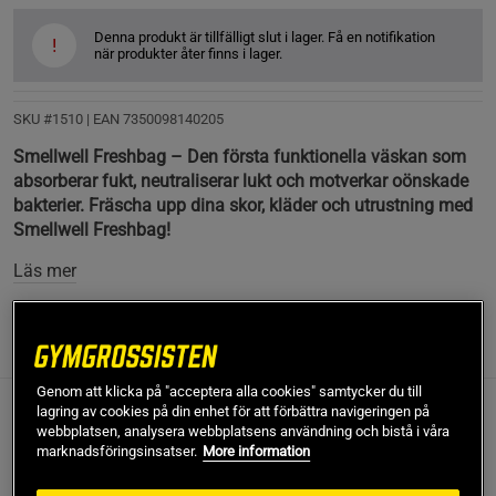
Denna produkt är tillfälligt slut i lager. Få en notifikation
!
när produkter åter finns i lager.
SKU #1510
| EAN
7350098140205
Smellwell Freshbag – Den första funktionella väskan som
absorberar fukt, neutraliserar lukt och motverkar oönskade
bakterier. Fräscha upp dina skor, kläder och utrustning med
Smellwell Freshbag!
Läs mer
Information
Recensioner
(2)
Genom att klicka på "acceptera alla cookies" samtycker du till
lagring av cookies på din enhet för att förbättra navigeringen på
Smellwell Freshbag – Den första funktionella väskan som
webbplatsen, analysera webbplatsens användning och bistå i våra
absorberar fukt, neutraliserar lukt och motverkar oönskade
marknadsföringsinsatser.
More information
bakterier. Fräscha upp dina skor, kläder och utrustning med