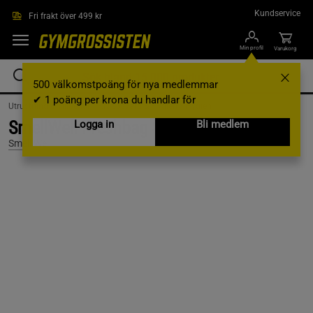
Hoppa till innehållet
Kundservice
Fri frakt över 499 kr
Min profil
Varukorg
500 välkomstpoäng för nya medlemmar
✔ 1 poäng per krona du handlar för
Utrustning & Tillbehör /
Kroppsvård & Hygien /
Hygien
SmellWell Freshbag Solid Svart
Logga in
Bli medlem
Smell Well