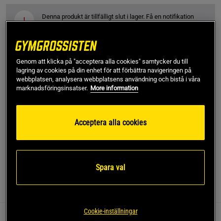
Denna produkt är tillfälligt slut i lager. Få en notifikation
!
när produkter åter finns i lager.
Alexander
Framröstad topprecension
Genom att klicka på "acceptera alla cookies" samtycker du till
Bra stabil shaker. Nice att man får plats med 2 skopor 
lagring av cookies på din enhet för att förbättra navigeringen på
protein (elr gainer) utan att shakern får utlösning
webbplatsen, analysera webbplatsens användning och bistå i våra
marknadsföringsinsatser.
More information
SKU #9916440900
| EAN
8718657040486
Acceptera alla cookies
Shaker XXL 1000 ml – Shaker från Gorilla Wear som rymmer
hela 1000 ml!
Läs mer
Spara val
Information
Recensioner
(12)
Cookie-inställningar