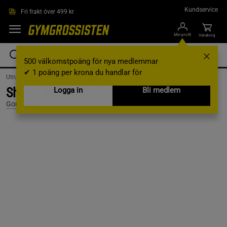
Hoppa till innehållet
Kundservice
Fri frakt över 499 kr
Min profil
Varukorg
500 välkomstpoäng för nya medlemmar
✔ 1 poäng per krona du handlar för
Utrustning & Tillbehör /
Shakers & Vattenflaskor /
Shakers
Shaker XXL Svart/Grön 1000 ml
Logga in
Bli medlem
Gorilla Wear