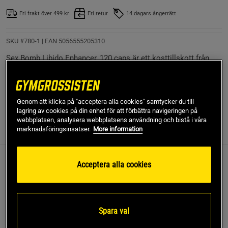
Fri frakt över 499 kr
Fri retur
14 dagars ångerrätt
SKU #780-1
| EAN
5056555205310
Sex Bomb Libido Enhancer, 120 caps är ett kosttillskott från
Applied Nutrition. Utvecklat för män med ingredienser så som
fenugreek, tribulus maca och ashwagandha.
Läs mer
Genom att klicka på "acceptera alla cookies" samtycker du till
lagring av cookies på din enhet för att förbättra navigeringen på
webbplatsen, analysera webbplatsens användning och bistå i våra
marknadsföringsinsatser.
More information
Information
Recensioner
(5)
Näring & Ingredienser
Acceptera alla cookies
Detta är en produkt för män. Sex Bomb Libido
Enhancer har ett nikt innehåll som kombinerar
utvalda örter och extrakt. Ingredienserna håller hög
kvalitet och är mestadels i form av standardiserade
Spara val
extrakt. Tas bäst på kvällen innan läggdags.