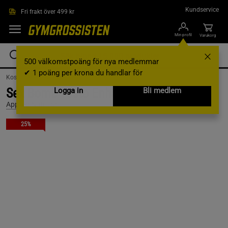
Hoppa till innehållet
Kundservice
Fri frakt över 499 kr
Min profil
Varukorg
500 välkomstpoäng för nya medlemmar
✔ 1 poäng per krona du handlar för
Kosttillskott /
Muskelökare /
Ashwagandha
Sex Bomb Testo Enhancer, 120 caps
Logga in
Bli medlem
Applied Nutrition
25%