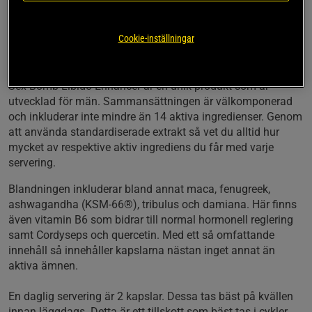
Utvecklad för män
Med 14 aktiva ingredienser
Cookie-inställningar
Maca, tribulus, fenugreek och mycket mer
Används bäst på kvällen
Sex Bomb Libido Enhancer är en unik produkt som är
utvecklad för män. Sammansättningen är välkomponerad
och inkluderar inte mindre än 14 aktiva ingredienser. Genom
att använda standardiserade extrakt så vet du alltid hur
mycket av respektive aktiv ingrediens du får med varje
servering.
Blandningen inkluderar bland annat maca, fenugreek,
ashwagandha (KSM-66®), tribulus och damiana. Här finns
även vitamin B6 som bidrar till normal hormonell reglering
samt Cordyseps och quercetin. Med ett så omfattande
innehåll så innehåller kapslarna nästan inget annat än
aktiva ämnen.
En daglig servering är 2 kapslar. Dessa tas bäst på kvällen
innan läggdags. Detta är ett tillskott som bäst tas i cykler.