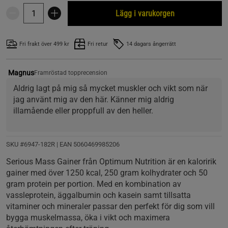
Lägg i varukorgen
Fri frakt över 499 kr
Fri retur
14 dagars ångerrätt
Magnus
Framröstad topprecension
Aldrig lagt på mig så mycket muskler och vikt som när 
jag använt mig av den här. Känner mig aldrig 
illamående eller proppfull av den heller.
SKU #6947-182R | EAN
5060469985206
Serious Mass Gainer från Optimum Nutrition är en kaloririk
gainer med över 1250 kcal, 250 gram kolhydrater och 50
gram protein per portion. Med en kombination av
vassleprotein, äggalbumin och kasein samt tillsatta
vitaminer och mineraler passar den perfekt för dig som vill
bygga muskelmassa, öka i vikt och maximera