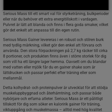
innehåller den kreatin, BCAA, glutamin och en noggrant
utvald blandning av vitaminer och mineraler. Det gör
Serious Mass till ett smart val för styrketräning, bulkperioder
eller när du behöver ett extra energitillskott i vardagen.
Pulvret är lätt att blanda och finns i flera goda smaker, vilket
gör det enkelt att anpassa till din egen rutin.
Serious Mass Gainer levereras i en robust och stilren burk
med tydlig märkning, vilket gör den enkel att förvara och
använda. Den stora förpackningen på 2,7 kg räcker till cirka
8 portioner, och produkten finns även i större storlek för dig
som vill ha ett längre lager hemma. Oavsett om du blandar
med vatten eller mjölk får du en gainer shake som är
lättdrucken och passar perfekt efter träning eller som
mellanmål.
Detta kolhydrat- och proteinpulver är utvecklat för att stödja
muskeluppbyggnad och återhämtning, och passar både
nybörjare och erfarna atleter. Serious Mass är ett pålitligt
tillskott för dig som söker en kaloririk gainer för träning,
viktuppgång och muskelmassa – alltid med hög kvalitet