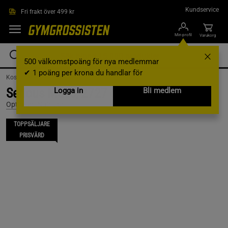
Hoppa till innehållet
Kundservice
Fri frakt över 499 kr
Min profil
Varukorg
500 välkomstpoäng för nya medlemmar
✔ 1 poäng per krona du handlar för
Kosttillskott /
Gainer
Serious Mass, 2727 g, Chocolate
Logga in
Bli medlem
Optimum Nutrition
TOPPSÄLJARE
PRISVÄRD