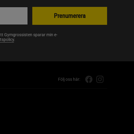
Prenumerera
att Gymgrossisten sparar min e-
etspolicy
.
Följ oss här: