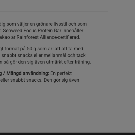
 dig som väljer en grönare livsstil och som
et. Seaweed Focus Protein Bar innehåller
kao är Rainforest Alliance-certifierad.
gt format på 50 g som är lätt att ta med.
t snabbt snacks eller mellanmål och tack
n så gör den sig även utmärkt efter träning.
ing / Mängd användning:
En perfekt
eller snabbt snacks. Den gör sig även