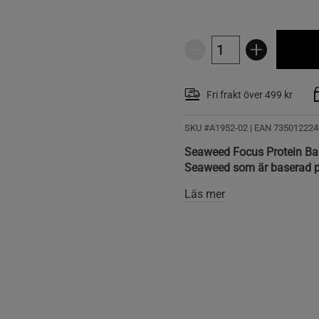
Fri frakt över 499 kr
SKU #A1952-02
| EAN
735012224
Seaweed Focus Protein Bar 
Seaweed som är baserad på
Läs mer