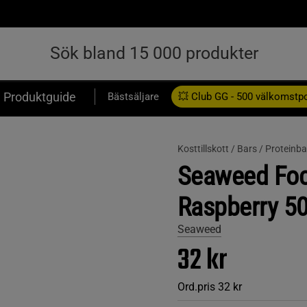
Produktguide
Bästsäljare
💥 Club GG - 500 välkomstp
Presentkort
Kosttillskott /
Bars /
Proteinba
Seaweed Foc
Raspberry 50
Seaweed
32 kr
Ord.pris
32 kr