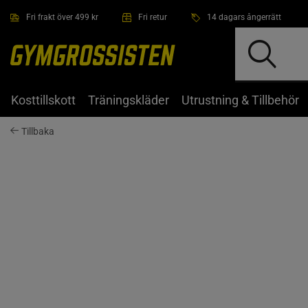
Hoppa till innehållet
Fri frakt över 499 kr
Fri retur
14 dagars ångerrätt
Kosttillskott
Träningskläder
Utrustning & Tillbehör
Tillbaka