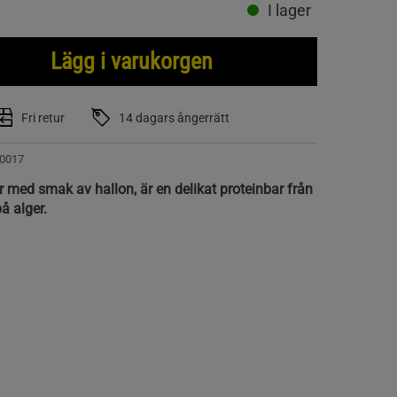
I lager
Lägg i varukorgen
Fri retur
14 dagars ångerrätt
0017
med smak av hallon, är en delikat proteinbar från
 alger.