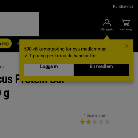
Kundservice
Varukorg
Min profil
oäng
Kampanjer
Outlet
Nyheter
Varumärken
500 välkomstpoäng för nya medlemmar
✔ 1 poäng per krona du handlar för
Logga in
Bli medlem
rs
us Protein Bar
 g
1 recensioner