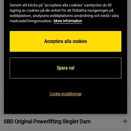
1x SBD Original Knästöd för tävling Svart, L 200 cm
Genom att klicka på "acceptera alla cookies" samtycker du till
lagring av cookies på din enhet för att förbättra navigeringen på
webbplatsen, analysera webbplatsens användning och bistå i våra
marknadsföringsinsatser.
More information
Lägg i varukorgen
Acceptera alla cookies
Fri frakt över 499 kr
Fri retur
14 dagars ångerrätt
SKU #SETSBDCOMPE
Spara val
Information
Recensioner
Näring & Ingredienser
Cookie-inställningar
SBD Original Powerlifting Singlet Herr
SBD Original Powerlifting Singlet Dam