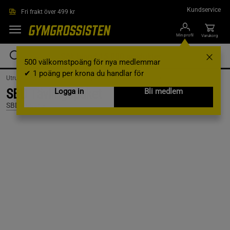
Hoppa till innehållet
Kundservice
Fri frakt över 499 kr
Min profil
Varukorg
500 välkomstpoäng för nya medlemmar
✔ 1 poäng per krona du handlar för
Utrustning & Tillbehör /
Träningsutrustning /
Lyftarbälten
SBD Tävlingspaket
Logga in
Bli medlem
SBD Apparel