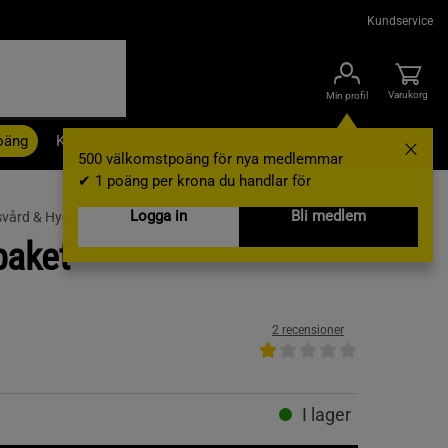
Kundservice
Varukorg
Min profil
oäng
Kampanjer
Outlet
Nyheter
Varumärken
500 välkomstpoäng för nya medlemmar
✔ 1 poäng per krona du handlar för
Logga in
Bli medlem
vård & Hygien /
Kroppsvård
paket
2 recensioner
I lager