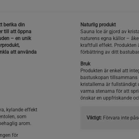
tt berika din
Naturlig produkt
 till att öppna
Sauna Ice är gjord av krist
uden – en unik
naturens egna källor – åke
urprodukt,
kraftfull effekt. Produkten 
enkla att använda
förbättring av ditt bastuba
Bruk
Produkten är enkel att integ
bastuskopan tillsammans m
kristallerna är fullständigt
varma stenarna för att spr
önskar en uppfriskande och
a, kylande effekt
entolen, som
Viktigt:
Förvara inte pås
behaglig arom.
ngen för