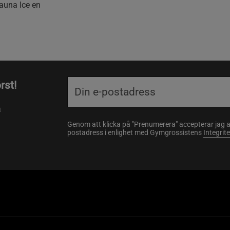
Sauna Ice en
rst!
a
Genom att klicka på "Prenumerera" accepterar jag 
postadress i enlighet med Gymgrossistens
Integrit