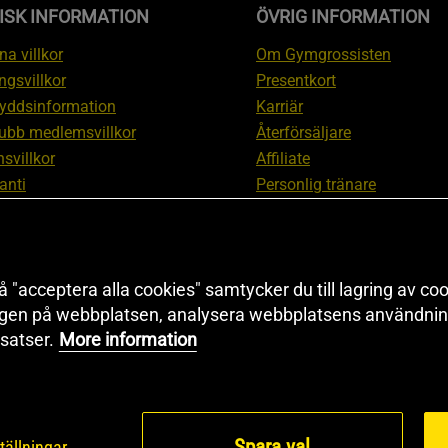
ISK INFORMATION
ÖVRIG INFORMATION
a villkor
Om Gymgrossisten
ngsvillkor
Presentkort
yddsinformation
Karriär
ubb medlemsvillkor
Återförsäljare
svillkor
Affiliate
anti
Personlig tränare
ation om ångerrätt och
Rabattkod
ation
Redaktionell policy
nställningar
Sitemap
 "acceptera alla cookies" samtycker du till lagring av coo
Black Friday
ngen på webbplatsen, analysera webbplatsens användning
Artiklar & Övningar
satser.
More information
Proteinkalkylator
Spara val
tällningar