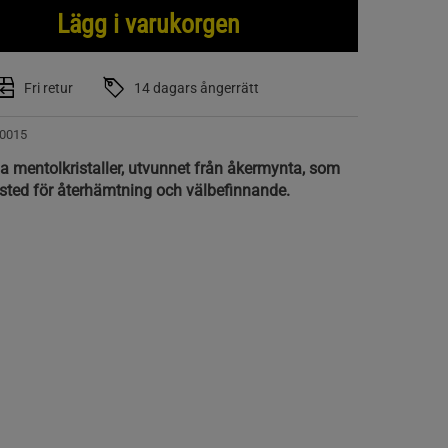
Lägg i varukorgen
Fri retur
14 dagars ångerrätt
0015
a mentolkristaller, utvunnet från åkermynta, som
fristed för återhämtning och välbefinnande.