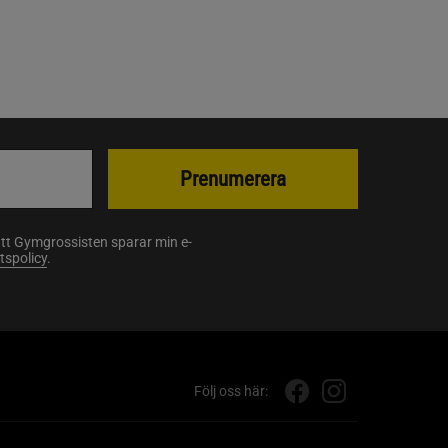
Prenumerera
att Gymgrossisten sparar min e-
etspolicy
.
Följ oss här: