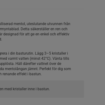
alliserad mentol, uteslutande utvunnen från
rmyntablad. Detta säkerställer en ren och
är designad för att ge en enkel och effektiv
d.
rera i din basturutin. Lägg 3–5 kristaller i
ed varmt vatten (minst 42°C). Vänta tills
 upplösta. Häll därefter vattnet över de
ida mentolångan jämnt. Perfekt för dig som
 renande effekt i bastun.
en med kristaller inne i bastun.