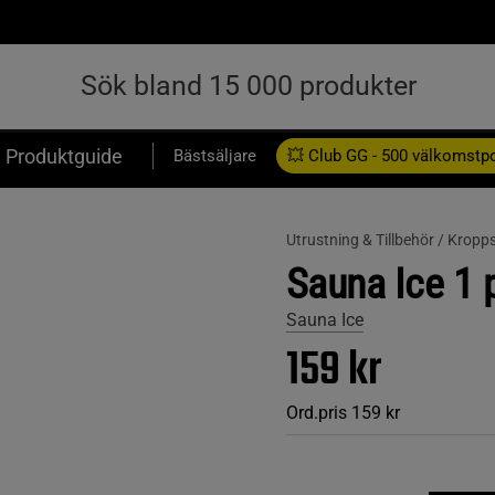
Produktguide
Bästsäljare
💥 Club GG - 500 välkomstp
Presentkort
Utrustning & Tillbehör /
Kropps
Sauna Ice 1 
Sauna Ice
159 kr
Ord.pris
159 kr