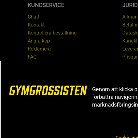
KUNDSERVICE
JURID
Chatt
Allmänn
Kontakt
Betalni
Kontrollera beställning
Datask
Ångra köp
Kundkl
Reklamera
Leveran
FAQ
Prisgar
Inform
reklam
Cookiei
Genom att klicka på
förbättra navigeri
marknadsföringsin
Cookie-ins