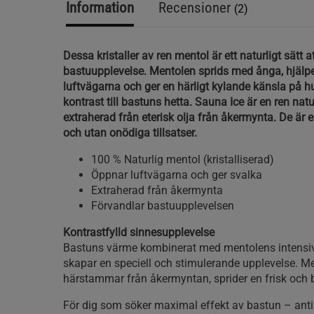
Information
Recensioner
(2)
Dessa kristaller av ren mentol är ett naturligt sätt a
bastuupplevelse. Mentolen sprids med ånga, hjälper
luftvägarna och ger en härligt kylande känsla på h
kontrast till bastuns hetta. Sauna Ice är en ren nat
extraherad från eterisk olja från åkermynta. De är 
och utan onödiga tillsatser.
100 % Naturlig mentol (kristalliserad)
Öppnar luftvägarna och ger svalka
Extraherad från åkermynta
Förvandlar bastuupplevelsen
Kontrastfylld sinnesupplevelse
Bastuns värme kombinerat med mentolens intensiv
skapar en speciell och stimulerande upplevelse. M
härstammar från åkermyntan, sprider en frisk och 
För dig som söker maximal effekt av bastun – anti