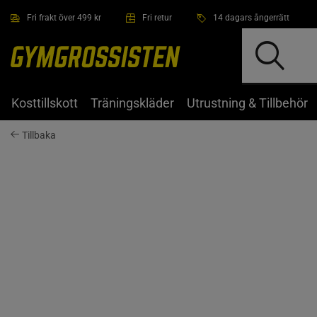
Hoppa till innehållet
Fri frakt över 499 kr
Fri retur
14 dagars ångerrätt
Kosttillskott
Träningskläder
Utrustning & Tillbehör
Tillbaka