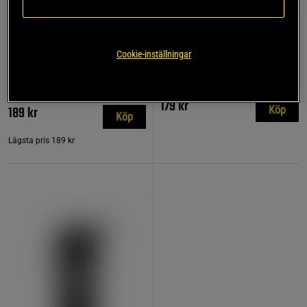
854 recensioner
17 recensioner
Cookie-inställningar
Kreatin Monohydrat 500 g
Dragremmar Läder
Star Nutrition
Star Nutrition Gear
179 kr
189 kr
Köp
Köp
Lägsta pris
189 kr