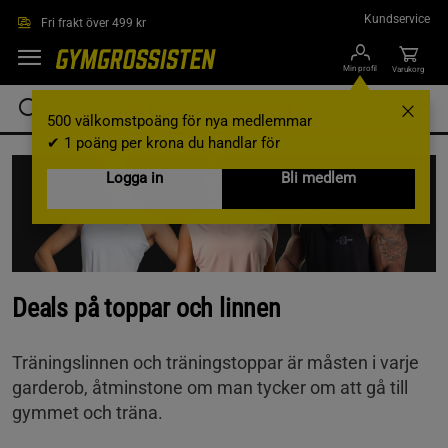
Hoppa till innehållet
Kundservice
Fri frakt över 499 kr
Min profil
Varukorg
500 välkomstpoäng för nya medlemmar
✔ 1 poäng per krona du handlar för
Logga in
Bli medlem
Deals på toppar och linnen
Träningslinnen och träningstoppar är måsten i varje
garderob, åtminstone om man tycker om att gå till
gymmet och träna.