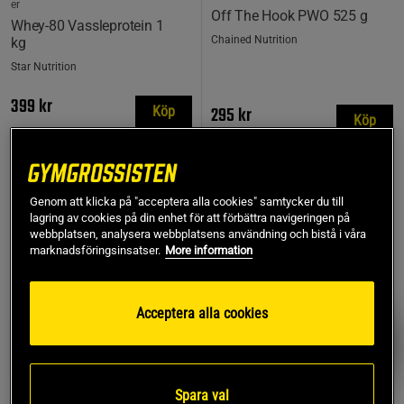
er
Off The Hook PWO 525 g
Whey-80 Vassleprotein 1
Chained Nutrition
kg
Star Nutrition
399 kr
295 kr
Köp
Köp
Lägsta pris
295 kr
Genom att klicka på "acceptera alla cookies" samtycker du till
TOPPSÄLJARE
lagring av cookies på din enhet för att förbättra navigeringen på
PRISVÄRD
webbplatsen, analysera webbplatsens användning och bistå i våra
marknadsföringsinsatser.
More information
Acceptera alla cookies
Spara val