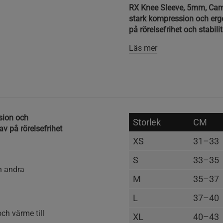
RX Knee Sleeve, 5mm, Cam
stark kompression och ergo
på rörelsefrihet och stabilit
Läs mer
sion och
Storlek
CM
v på rörelsefrihet
XS
31–33
S
33–35
ch andra
M
35–37
L
37–40
ch värme till
XL
40–43