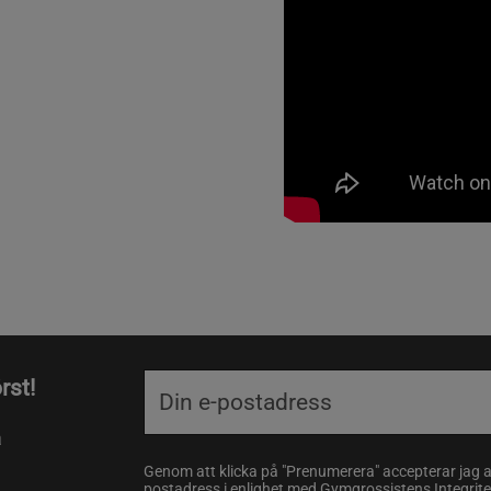
rst!
a
Genom att klicka på "Prenumerera" accepterar jag 
postadress i enlighet med Gymgrossistens
Integrit