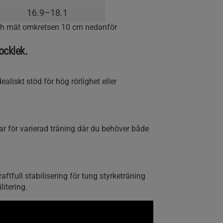
16.9–18.1
 och mät omkretsen 10 cm nedanför
ocklek.
aliskt stöd för hög rörlighet eller
r för varierad träning där du behöver både
ftfull stabilisering för tung styrketräning
litering.