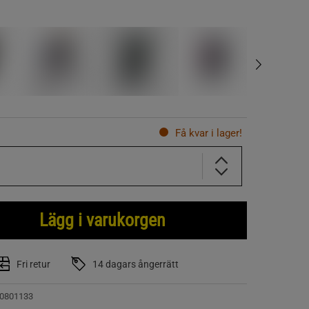
Få kvar i lager!
Lägg i varukorgen
Fri retur
14 dagars ångerrätt
0801133