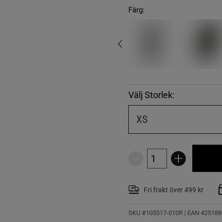
Färg:
Välj Storlek:
XS
Fri frakt över 499 kr
SKU #105317-010R | EAN
425188