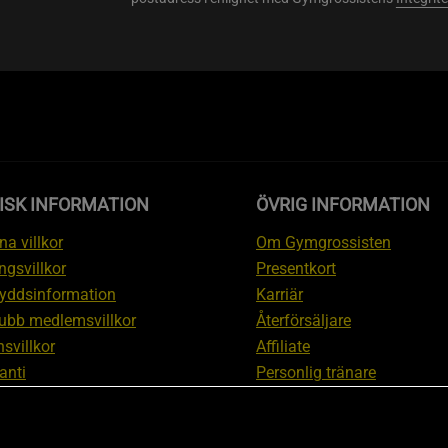
ISK INFORMATION
ÖVRIG INFORMATION
a villkor
Om Gymgrossisten
ngsvillkor
Presentkort
yddsinformation
Karriär
ubb medlemsvillkor
Återförsäljare
svillkor
Affiliate
anti
Personlig tränare
ation om ångerrätt och
Rabattkod
ation
Redaktionell policy