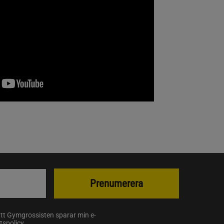
Prenumerera
att Gymgrossisten sparar min e-
etspolicy
.