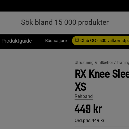
Produktguide
Bästsäljare
💥 Club GG - 500 välkomstp
Presentkort
Utrustning & Tillbehör /
Tränin
RX Knee Sle
XS
Rehband
449 kr
Ord.pris
449 kr