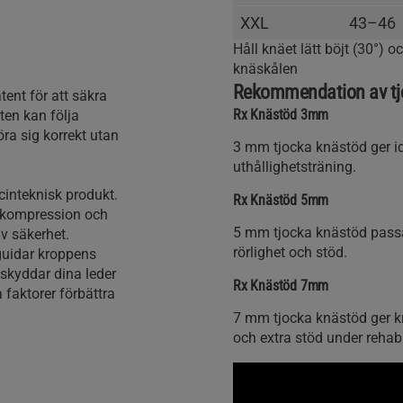
XXL
43–46
Håll knäet lätt böjt (30°)
knäskålen
Rekommendation av tj
ent för att säkra
Rx Knästöd 3mm
en kan följa
öra sig korrekt utan
3 mm tjocka knästöd ger ide
uthållighetsträning.
inteknisk produkt.
Rx Knästöd 5mm
t, kompression och
5 mm tjocka knästöd passa
av säkerhet.
rörlighet och stöd.
guidar kroppens
 skyddar dina leder
Rx Knästöd 7mm
faktorer förbättra
7 mm tjocka knästöd ger kra
och extra stöd under rehabi