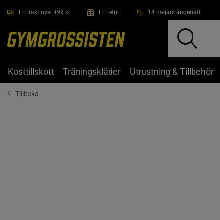
Hoppa till innehållet
Fri frakt över 499 kr
Fri retur
14 dagars ångerrätt
Kosttillskott
Träningskläder
Utrustning & Tillbehör
Tillbaka