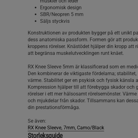
muskler och leder
Ergonomisk design
SBR/Neopren 5 mm
Säljs styckvis
Konstruktionen av produkten bygger på ett unikt pat
dess anatomiska passform. Formen gör att produkt
kroppens rörelser. Knästödet hjälper din kropp att r
att begränsa muskelutvecklingen runt knäet.
RX Knee Sleeve 5mm är klassificerad som en medic
Den kombinerar de viktigaste fördelarna; stabilite
värme. Stabilitet ger en psykisk och fysisk känsla 
Kompression hjälper till att förebygga skador och 
rörelser i ett mer hälsosamt rörelsemönster. Värme
och mjukdelar från skador. Tillsammans kan dessa 
din prestationsförmåga.
Se även:
RX Knee Sleeve, 7mm, Camo/Black
Storleksguide