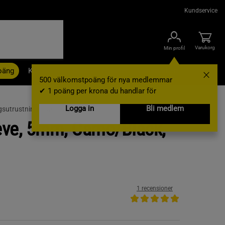
Kundservice
Varukorg
Min profil
oäng
Kampanjer
Outlet
Nyheter
Varumärken
500 välkomstpoäng för nya medlemmar
✔ 1 poäng per krona du handlar för
Logga in
Bli medlem
gsutrustning /
Stöd & Skydd
eve, 5mm, Camo/Black,
1 recensioner