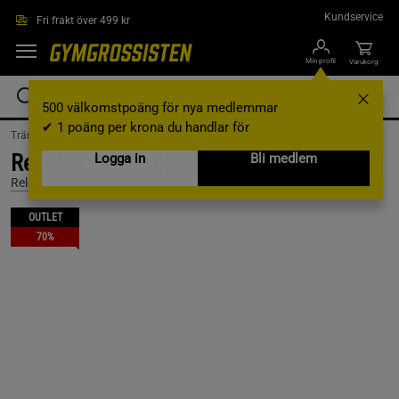
Hoppa till innehållet
Kundservice
Fri frakt över 499 kr
Min profil
Varukorg
500 välkomstpoäng för nya medlemmar
✔ 1 poäng per krona du handlar för
Träningskläder /
Träningskläder Dam /
Träningslinnen
Relode Core Singlet Top, Morandi Blue, L
Logga in
Bli medlem
Relode
OUTLET
70%