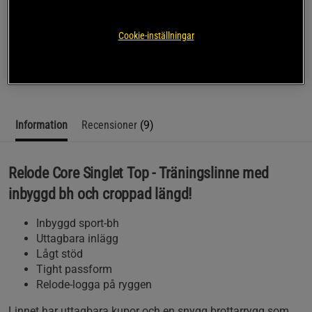
SKU #1687-102R | EAN
7350121374683
Cookie-inställningar
Relode Core Singlet Top - Träningslinne med inbyggd bh och
croppad längd!
Läs mer
Information
Recensioner
(9)
Relode Core Singlet Top - Träningslinne med
inbyggd bh och croppad längd!
Inbyggd sport-bh
Uttagbara inlägg
Lågt stöd
Tight passform
Relode-logga på ryggen
Linnet har uttagbara kupor och en snygg brottarrygg som