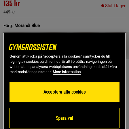
135 kr
Slut i lager
449 kr
Färg:
Morandi Blue
Genom att klicka på "acceptera alla cookies" samtycker du till
lagring av cookies på din enhet för att förbättra navigeringen på
webbplatsen, analysera webbplatsens användning och bistå i våra
marknadsföringsinsatser.
More information
L
- Slut i lager
Acceptera alla cookies
Produkt slut - notifiera mig via e-post
Denna produkt är tillfälligt slut i lager. Få en notifikation
!
Spara val
när produkter åter finns i lager.