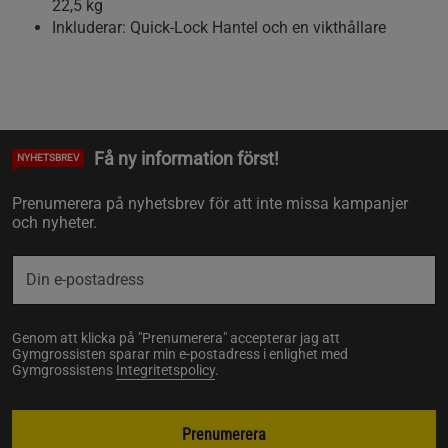
22,5 kg
Inkluderar: Quick-Lock Hantel och en vikthållare
Få ny information först!
NYHETSBREV
Prenumerera på nyhetsbrev för att inte missa kampanjer
och nyheter.
Genom att klicka på "Prenumerera" accepterar jag att
Gymgrossisten sparar min e-postadress i enlighet med
Gymgrossistens
Integritetspolicy
.
Prenumerera