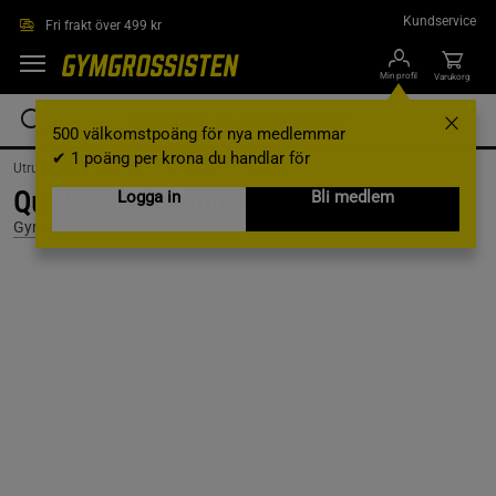
Hoppa till innehållet
Kundservice
Fri frakt över 499 kr
Min profil
Varukorg
500 välkomstpoäng för nya medlemmar
✔ 1 poäng per krona du handlar för
Utrustning & Tillbehör /
Hemmagym /
Hantlar
Quick-Lock Dumbbell 22,5 kg
Logga in
Bli medlem
Gymstick