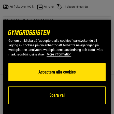
Fri frakt över 499 kr
Fri retur
14 dagars ångerrätt
SKU #61031
| EAN
6430062513110
Nå dina träningsmål med Quick-Lock Dumbbell 22,5kg från
Gymstick! En justerbar hantel som du med lätthet justerar
tyngd mellan 4,5 - 22,5 kg (5 nivåer).
Genom att klicka på "acceptera alla cookies" samtycker du till
lagring av cookies på din enhet för att förbättra navigeringen på
Läs mer
webbplatsen, analysera webbplatsens användning och bistå i våra
marknadsföringsinsatser.
More information
Information
Recensioner
Acceptera alla cookies
Nå dina träningsmål med Quick-Lock Dumbbell
22,5kg från Gymstick! En justerbar hantel som du
Spara val
med lätthet justerar tyngd mellan 4,5 - 22,5 kg (5
nivåer).