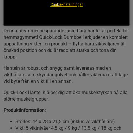
Cookie-inställningar
Justerbar hantel
Viktspann: 4,5 – 22,5 kg
Säljs individuellt
Denna utrymmesbesparande justerbara hantel är perfekt för
hemmagymmet! Quick-Lock Dumbbell erbjuder en komplett
uppsättning vikter i en produkt – flytta bara viktväljaren till
önskad position och du är redo att stärka och tona din
kropp.
Hanteln är robust och snygg samt levereras med en
vikthållare som skyddar golvet och håller vikterna i rätt läge
vid byte från en vikt till en annan.
Quick-Lock Hantel hjälper dig att öka muskelstyrkan på alla
större muskelgrupper.
Produktinformation:
Storlek: 44 x 28 x 21,5 cm (inklusive vikthållare)
Vikt: 5 viktnivåer 4,5 kg / 9 kg / 13,5 kg / 18 kg och