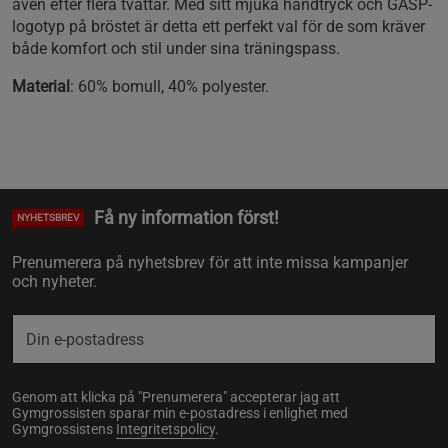
även efter flera tvättar. Med sitt mjuka handtryck och GASP-
logotyp på bröstet är detta ett perfekt val för de som kräver
både komfort och stil under sina träningspass.
Material
: 60% bomull, 40% polyester.
Få ny information först!
NYHETSBREV
Prenumerera på nyhetsbrev för att inte missa kampanjer
och nyheter.
Genom att klicka på "Prenumerera" accepterar jag att
Gymgrossisten sparar min e-postadress i enlighet med
Gymgrossistens
Integritetspolicy
.