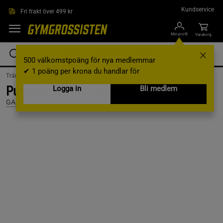
Hoppa till innehållet
Kundservice
Fri frakt över 499 kr
Min profil
Varukorg
500 välkomstpoäng för nya medlemmar
✔ 1 poäng per krona du handlar för
Träningskläder /
Träningskläder Herr /
T-shirts
Pump Cover Iron Tee, Black/Grey, S
Logga in
Bli medlem
GASP