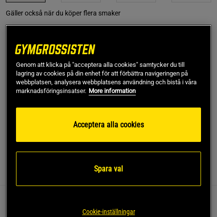
Gäller också när du köper flera smaker
Lägg i varukorgen
Genom att klicka på "acceptera alla cookies" samtycker du till
Fri frakt över 499 kr
Fri retur
14 dagars ångerrätt
lagring av cookies på din enhet för att förbättra navigeringen på
webbplatsen, analysera webbplatsens användning och bistå i våra
marknadsföringsinsatser.
More information
SKU #A5070-3
| EAN
7350026470985
Propolis EKO består av ekologiskt framtagen propolis.
Propolis, även kallas bikitt, framställs av honungsbin.
Acceptera alla cookies
Läs mer
Spara val
Information
Recensioner
Näring & Ingredienser
Ekologisk Propolis från Helhetshälsa i vegetabilisk kapsel.
Cookie-inställningar
Propolis skyddar bisamhället mot yttre angrepp.