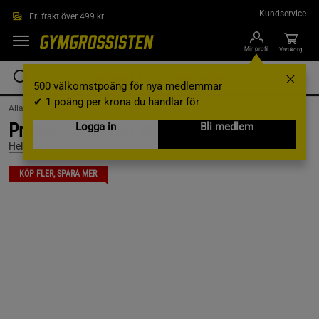
Hoppa till innehållet
Kundservice
Fri frakt över 499 kr
Min profil
Varukorg
500 välkomstpoäng för nya medlemmar
✔ 1 poäng per krona du handlar för
AllaVarumärken /
Helhetshälsa
Propolis EKO 100 kapslar
Logga in
Bli medlem
Helhetshälsa
KÖP FLER, SPARA MER