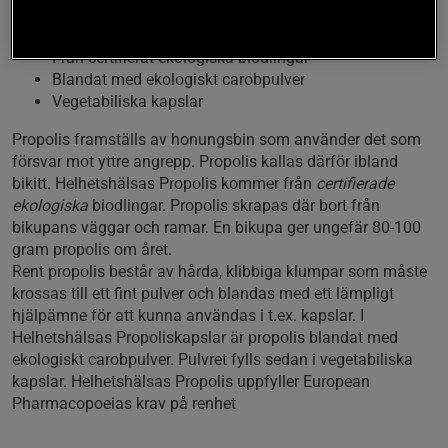
Propolis/bikitt
Från certifierat ekologiska biodlingar
Blandat med ekologiskt carobpulver
Vegetabiliska kapslar
Propolis framställs av honungsbin som använder det som
försvar mot yttre angrepp. Propolis kallas därför ibland
bikitt. Helhetshälsas Propolis kommer från
certifierade
ekologiska
biodlingar. Propolis skrapas där bort från
bikupans väggar och ramar. En bikupa ger ungefär 80-100
gram propolis om året.
Rent propolis består av hårda, klibbiga klumpar som måste
krossas till ett fint pulver och blandas med ett lämpligt
hjälpämne för att kunna användas i t.ex. kapslar. I
Helhetshälsas Propoliskapslar är propolis blandat med
ekologiskt carobpulver. Pulvret fylls sedan i vegetabiliska
kapslar. Helhetshälsas Propolis uppfyller European
Pharmacopoeias krav på renhet