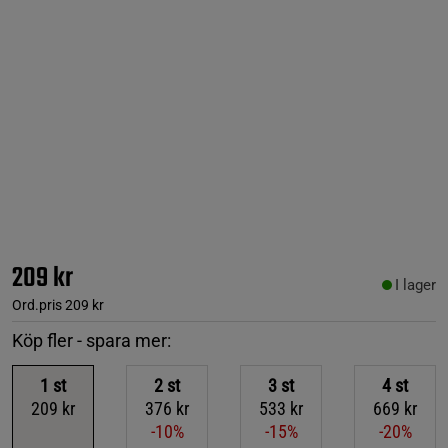
209 kr
I lager
Ord.pris
209 kr
Köp fler - spara mer:
1
st
2
st
3
st
4
st
209 kr
376 kr
533 kr
669 kr
-10%
-15%
-20%