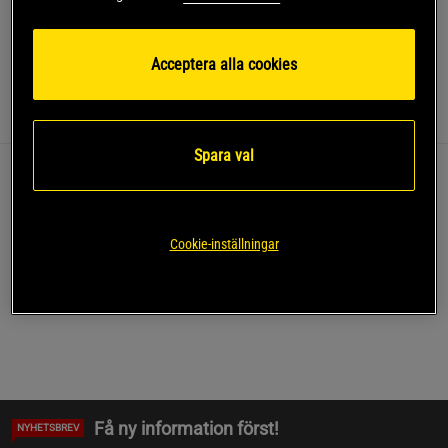
SKU #A4621
| EAN
7350026470466
Acceptera alla cookies
Recensioner
Näring & Ingredienser
Spara val
Recensioner (0)
Frågor och svar (0)
Cookie-inställningar
Skriv recension
Få ny information först!
NYHETSBREV