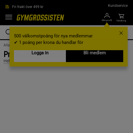
Hoppa till innehållet
Kundservice
Fri frakt över 499 kr
Min profil
Varukorg
500 välkomstpoäng för nya medlemmar
✔ 1 poäng per krona du handlar för
AllaVarumärken /
Helhetshälsa
Probioplex 90 kapslar
Logga in
Bli medlem
Helhetshälsa