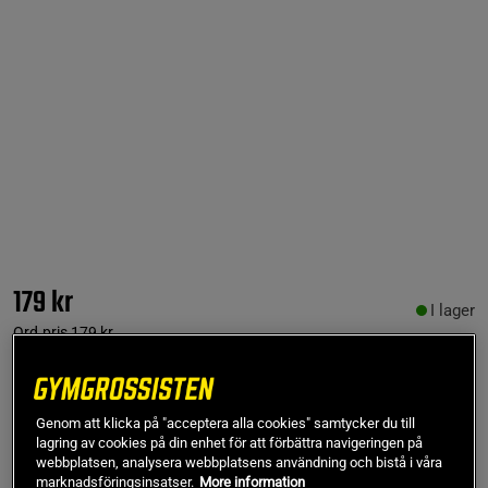
179 kr
I lager
Ord.pris
179 kr
Lägg i varukorgen
Genom att klicka på "acceptera alla cookies" samtycker du till
lagring av cookies på din enhet för att förbättra navigeringen på
webbplatsen, analysera webbplatsens användning och bistå i våra
Fri frakt över 499 kr
Fri retur
14 dagars ångerrätt
marknadsföringsinsatser.
More information