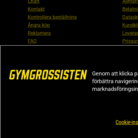
Chatt
Allmänn
Kontakt
Betalni
Kontrollera beställning
Datask
Ångra köp
Kundkl
Reklamera
Leveran
FAQ
Prisgar
Inform
reklam
Cookiei
Genom att klicka på
förbättra navigeri
marknadsföringsin
Cookie-ins