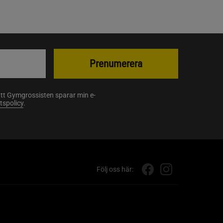
Prenumerera
att Gymgrossisten sparar min e-
etspolicy
.
Följ oss här: