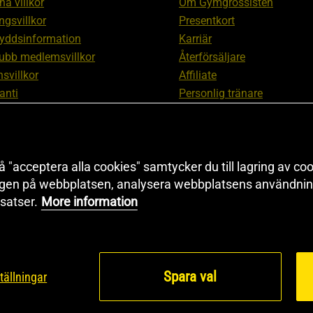
a villkor
Om Gymgrossisten
ngsvillkor
Presentkort
yddsinformation
Karriär
ubb medlemsvillkor
Återförsäljare
svillkor
Affiliate
anti
Personlig tränare
ation om ångerrätt och
Rabattkod
ation
Redaktionell policy
nställningar
Sitemap
 "acceptera alla cookies" samtycker du till lagring av coo
Black Friday
ngen på webbplatsen, analysera webbplatsens användning
Artiklar & Övningar
satser.
More information
Proteinkalkylator
Spara val
tällningar
© 2026 Health and Sp