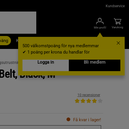
Kundservice
Varukorg
Min profil
oäng
Kampanjer
Outlet
Nyheter
Varumärken
500 välkomstpoäng för nya medlemmar
✔ 1 poäng per krona du handlar för
Logga in
Bli medlem
gsutrustning /
Lyftarbälten
Belt, Black, M
10 recensioner
Få kvar i lager!