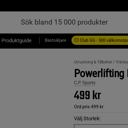
Produktguide
Bästsäljare
💥 Club GG - 500 välkomstp
Presentkort
Utrustning & Tillbehör /
Tränin
Powerlifting 
C.P. Sports
499 kr
Ord.pris
499 kr
Välj Storlek: