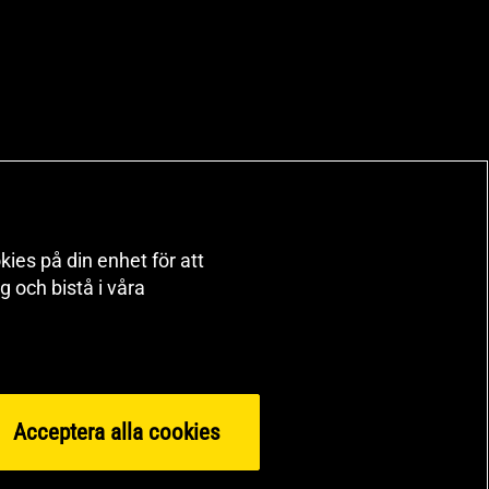
kies på din enhet för att
 och bistå i våra
Acceptera alla cookies
orts Nutrition Group HSNG AB Gymgrossisten Orgnr: 556564-4258