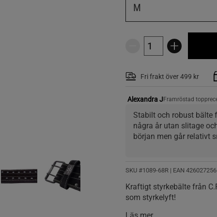
M
Fri frakt över 499 kr
Alexandra J
Framröstad topprec
Stabilt och robust bälte 
några år utan slitage och 
början men går relativt s
är svårtvättad. Hade gärna
men det är en personlig 
SKU #1089-68R | EAN
426027256
Kraftigt styrkebälte från C
som styrkelyft!
Läs mer