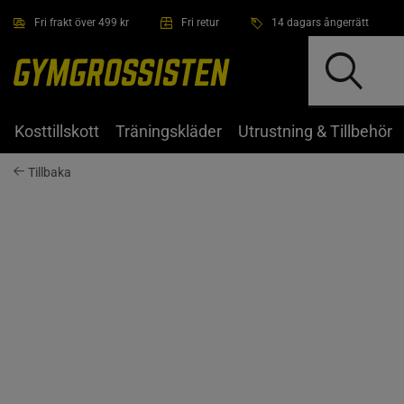
Hoppa till innehållet
Fri frakt över 499 kr
Fri retur
14 dagars ångerrätt
Kosttillskott
Träningskläder
Utrustning & Tillbehör
Tillbaka