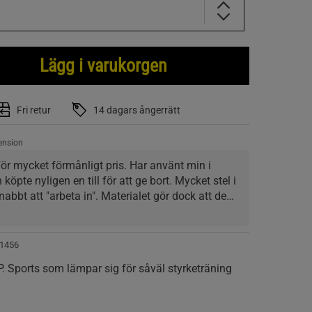
Lägg i varukorgen
Fri retur
14 dagars ångerrätt
ension
för mycket förmånligt pris. Har använt min i 
köpte nyligen en till för att ge bort. Mycket stel i 
nabbt att "arbeta in". Materialet gör dock att den 
 sätt mer material i ryggen för extra stabilitet, 
preferens.
1456
.P. Sports som lämpar sig för såväl styrketräning