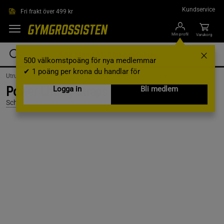
Hoppa till innehållet
Kundservice
Fri frakt över 499 kr
Min profil
Varukorg
500 välkomstpoäng för nya medlemmar
✔ 1 poäng per krona du handlar för
Utrustning & Tillbehör /
Träningsutrustning /
Dragremmar & Lifting straps
Power Lifting Straps with Dowel, Black
Logga in
Bli medlem
Schiek