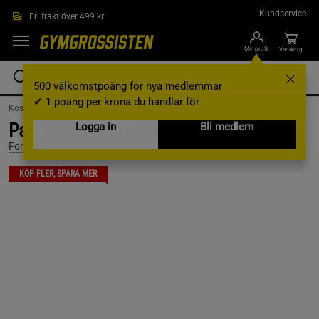
Hoppa till innehållet
Kundservice
Fri frakt över 499 kr
Min profil
Varukorg
500 välkomstpoäng för nya medlemmar
✔ 1 poäng per krona du handlar för
Kosttillskott /
Livsmedel /
Ris, pasta & nudlar
Pasta Spaghetti Bovete 200 g
Logga in
Bli medlem
Forpro
KÖP FLER, SPARA MER