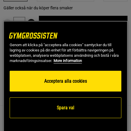
Gäller också när du köper flera smaker
Lägg i varukorgen
Fri frakt över 499 kr
Fri retur
14 dagars ångerrätt
Genom att klicka på "acceptera alla cookies" samtycker du till
lagring av cookies på din enhet för att förbättra navigeringen på
webbplatsen, analysera webbplatsens användning och bistå i våra
SKU #A61518-06
| EAN
5999104003077
marknadsföringsinsatser.
More information
Pasta från ForPro gjord på bovete!
Läs mer
Acceptera alla cookies
Information
Recensioner
Näring & Ingredienser
Spara val
Pasta Spaghetti Bovete 200 g stödjer viktminskning
och kolesterolhantering genom att bromsa