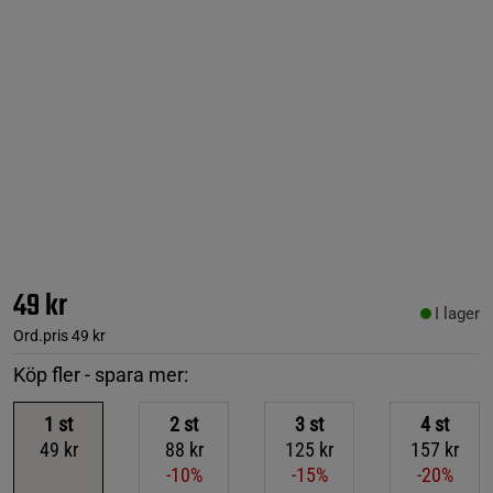
49 kr
I lager
Ord.pris
49 kr
Köp fler - spara mer:
1
st
2
st
3
st
4
st
49 kr
88 kr
125 kr
157 kr
-10%
-15%
-20%