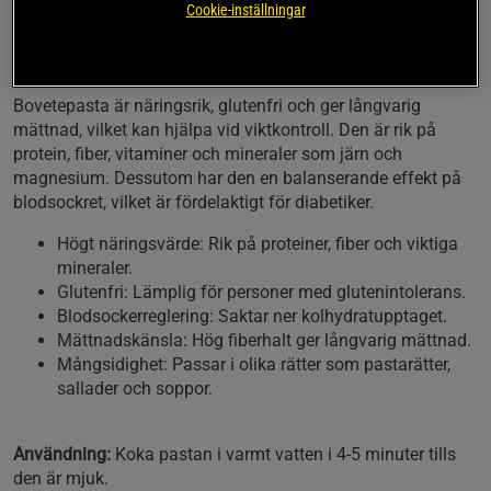
kolhydratupptaget. Den ger ökad mättnad och
Cookie-inställningar
innehåller 50% färre kalorier än vanlig pasta, vilket gör
den till ett utmärkt val för en aktiv livsstil.
Bovetepasta är näringsrik, glutenfri och ger långvarig
mättnad, vilket kan hjälpa vid viktkontroll. Den är rik på
protein, fiber, vitaminer och mineraler som järn och
magnesium. Dessutom har den en balanserande effekt på
blodsockret, vilket är fördelaktigt för diabetiker.
Högt näringsvärde: Rik på proteiner, fiber och viktiga
mineraler.
Glutenfri: Lämplig för personer med glutenintolerans.
Blodsockerreglering: Saktar ner kolhydratupptaget.
Mättnadskänsla: Hög fiberhalt ger långvarig mättnad.
Mångsidighet: Passar i olika rätter som pastarätter,
sallader och soppor.
Användning:
Koka pastan i varmt vatten i 4-5 minuter tills
den är mjuk.