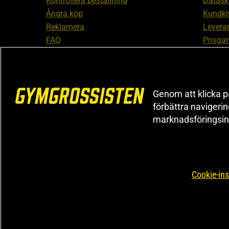
Kontrollera beställning
Datask
Ångra köp
Kundkl
Reklamera
Leveran
FAQ
Prisgar
Inform
reklam
Cookiei
Genom att klicka på
förbättra navigeri
marknadsföringsin
Cookie-ins