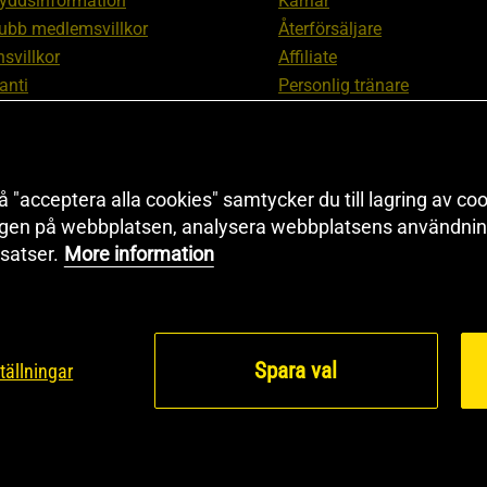
yddsinformation
Karriär
ubb medlemsvillkor
Återförsäljare
svillkor
Affiliate
anti
Personlig tränare
ation om ångerrätt och
Rabattkod
ation
Redaktionell policy
nställningar
Sitemap
 "acceptera alla cookies" samtycker du till lagring av coo
Black Friday
ngen på webbplatsen, analysera webbplatsens användning
Artiklar & Övningar
satser.
More information
Proteinkalkylator
Spara val
tällningar
© 2026 Health and Sp