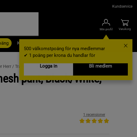
Kundservice
Varukorg
Min profil
oäng
Kampanjer
Outlet
Nyheter
Varumärken
500 välkomstpoäng för nya medlemmar
✔ 1 poäng per krona du handlar för
Logga in
Bli medlem
r Herr /
Träningsbyxor
esh pant, Black/White,
1 recensioner