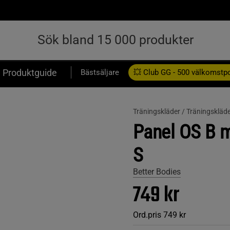
Produktguide
Bästsäljare
💥 Club GG - 500 välkomstp
Presentkort
Träningskläder /
Träningskläde
Panel OS B m
S
Better Bodies
749 kr
Ord.pris
749 kr