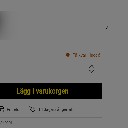
Få kvar i lager!
Lägg i varukorgen
Fri retur
14 dagars ångerrätt
6240201