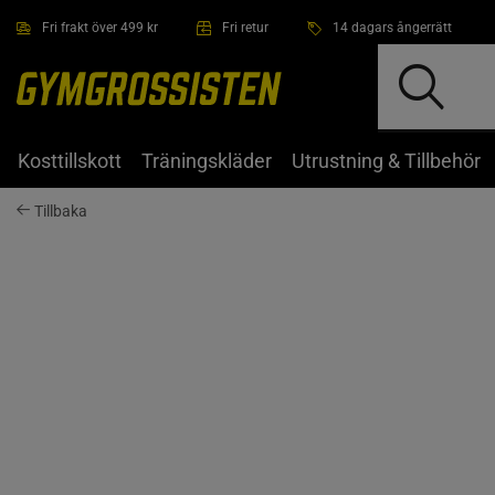
Hoppa till innehållet
Fri frakt över 499 kr
Fri retur
14 dagars ångerrätt
Kosttillskott
Träningskläder
Utrustning & Tillbehör
Tillbaka