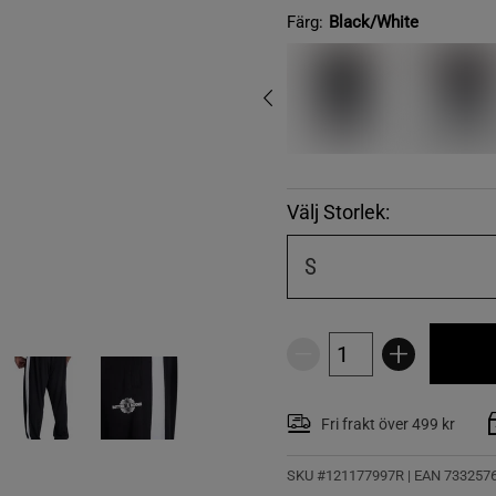
Färg:
Black/White
Välj Storlek:
S
Fri frakt över 499 kr
SKU #121177997R | EAN
733257