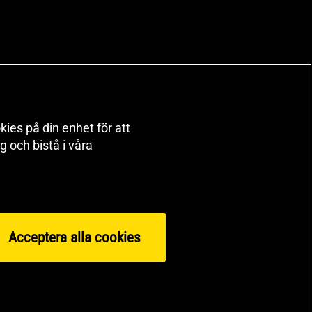
kies på din enhet för att
 och bistå i våra
Acceptera alla cookies
orts Nutrition Group HSNG AB Gymgrossisten Orgnr: 556564-4258