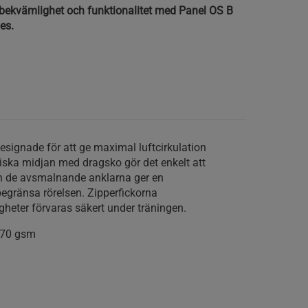
bekvämlighet och funktionalitet med Panel OS B
es.
signade för att ge maximal luftcirkulation
tiska midjan med dragsko gör det enkelt att
n de avsmalnande anklarna ger en
begränsa rörelsen. Zipperfickorna
righeter förvaras säkert under träningen.
170 gsm