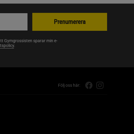
Prenumerera
att Gymgrossisten sparar min e-
etspolicy
.
Följ oss här: