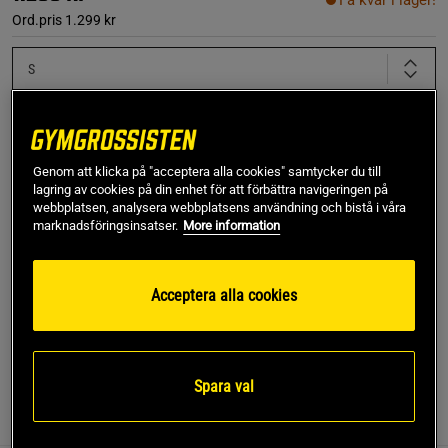
Få kvar i lager!
Ord.pris
1.299 kr
S
Lägg i varukorgen
Genom att klicka på "acceptera alla cookies" samtycker du till
lagring av cookies på din enhet för att förbättra navigeringen på
Fri frakt över 499 kr
Fri retur
14 dagars ångerrätt
webbplatsen, analysera webbplatsens användning och bistå i våra
marknadsföringsinsatser.
More information
SKU #10005266_GY043R | EAN
7321465862754
Upplev stil och bekvämlighet med denna Borg Oversized
Acceptera alla cookies
Hoodie från Björn Borg.
Läs mer
Spara val
Information
Recensioner