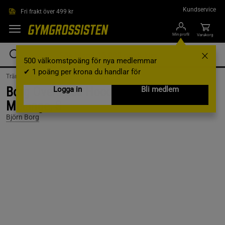
Hoppa till innehållet
Kundservice
Fri frakt över 499 kr
Min profil
Varukorg
500 välkomstpoäng för nya medlemmar
✔ 1 poäng per krona du handlar för
Träningskläder /
Träningskläder Herr /
Hoodies
Borg Oversized Hoodie, Ultra Light Grey
Logga in
Bli medlem
Melange, S
Björn Borg