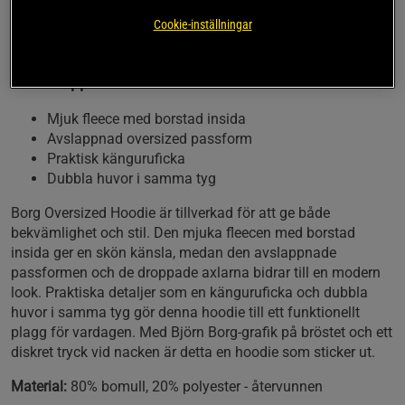
Cookie-inställningar
Denna hoodie kombinerar en modern oversized
passform med mjuk fleece och praktiska detaljer för
en avslappnad look.
Mjuk fleece med borstad insida
Avslappnad oversized passform
Praktisk känguruficka
Dubbla huvor i samma tyg
Borg Oversized Hoodie är tillverkad för att ge både
bekvämlighet och stil. Den mjuka fleecen med borstad
insida ger en skön känsla, medan den avslappnade
passformen och de droppade axlarna bidrar till en modern
look. Praktiska detaljer som en känguruficka och dubbla
huvor i samma tyg gör denna hoodie till ett funktionellt
plagg för vardagen. Med Björn Borg-grafik på bröstet och ett
diskret tryck vid nacken är detta en hoodie som sticker ut.
Material:
80% bomull, 20% polyester - återvunnen