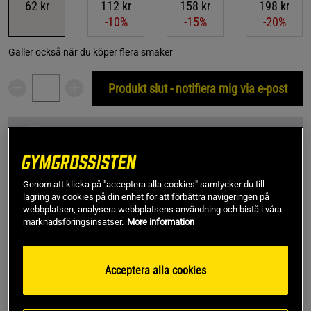
62 kr
112 kr
158 kr
198 kr
-10%
-15%
-20%
Gäller också när du köper flera smaker
Produkt slut - notifiera mig via e-post
Denna produkt är tillfälligt slut i lager. Få en notifikation
!
när produkter åter finns i lager.
Genom att klicka på "acceptera alla cookies" samtycker du till
SKU #A1116-94
| EAN
7350023030915
lagring av cookies på din enhet för att förbättra navigeringen på
Elexir Pharma uppdaterar successivt sin design. Under en
webbplatsen, analysera webbplatsens användning och bistå i våra
marknadsföringsinsatser.
More information
övergångsperiod kan förpackningen därför variera mellan
den äldre och den nya designen. Produktens innehåll och
kvalitet är oförändrad.
Acceptera alla cookies
Läs mer