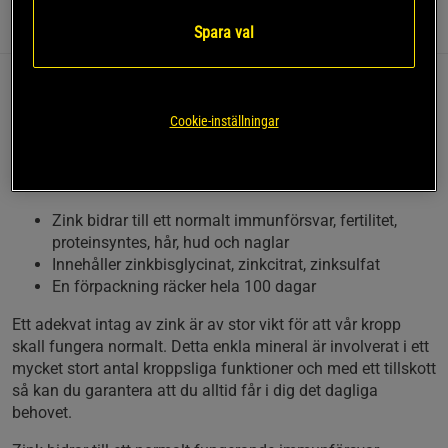
Information
Recensioner
(6)
Näring & Ingredienser
Spara val
Zink är ett viktigt mineral som kroppen behöver på daglig
basis och för flera kroppsliga funktioner. Organisk Zink från
Cookie-inställningar
Elexir Pharma kombinerar zinkbisglycinat, zinkcitrat och
zinksulfat för att skapa ett avancerat zink-tillskott. Du
behöver endast en tablett om dagen.
Zink bidrar till ett normalt immunförsvar, fertilitet,
proteinsyntes, hår, hud och naglar
Innehåller zinkbisglycinat, zinkcitrat, zinksulfat
En förpackning räcker hela 100 dagar
Ett adekvat intag av zink är av stor vikt för att vår kropp
skall fungera normalt. Detta enkla mineral är involverat i ett
mycket stort antal kroppsliga funktioner och med ett tillskott
så kan du garantera att du alltid får i dig det dagliga
behovet.