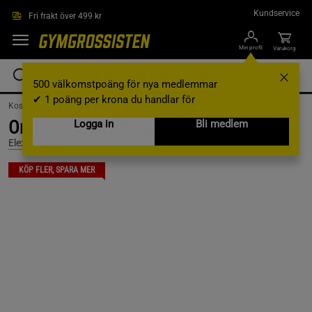
Hoppa till innehållet
Kundservice
Fri frakt över 499 kr
Min profil
Varukorg
500 välkomstpoäng för nya medlemmar
✔ 1 poäng per krona du handlar för
Kosttillskott /
Vitaminer & Mineraler /
Zink
Organisk Zink 25 mg 100 tabletter
Logga in
Bli medlem
Elexir Pharma
KÖP FLER, SPARA MER