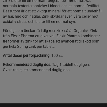
Zink bidrar till ett normalt fungerande immunförsvar,
normala testosteronnivåer i blodet och en normal fertilitet.
Dessutom är det ett viktigt mineral för ett normalt underhåll
av hår, hud och naglar. Zink skyddar även våra celler mot
oxidativ stress och bidrar till en normal syn.
För dig som önskar få i dig mer zink så är Organisk Zink
från Elexir Pharma ett givet val. Elexir Pharma kombinerar
tre former av zink för att skapa ett avancerat tillskott som
ger hela 25 mg zink per tablett.
Antal doser per förpackning:
100 st.
Rekommenderad daglig dos
: Tag 1 tablett dagligen.
Överskrid ej rekommenderad daglig dos.