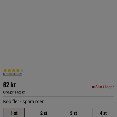
6 recensioner
62 kr
Slut i lager
Ord.pris
62 kr
Köp fler - spara mer:
1
st
2
st
3
st
4
st