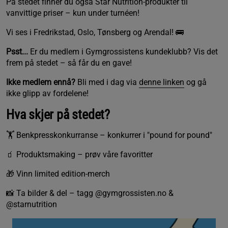
På stedet finner du også Star Nutrition-produkter til
vanvittige priser – kun under turnéen!
Vi ses i Fredrikstad, Oslo, Tønsberg og Arendal! 🚌
Psst...
Er du medlem i Gymgrossistens kundeklubb? Vis det
frem på stedet – så får du en gave!
I kke medlem ennå?
Bli med i dag via
denne linken
og gå
ikke glipp av fordelene!
Hva skjer på stedet?
🏋️ Benkpresskonkurranse – konkurrer i "pound for pound"
🧃 Produktsmaking – prøv våre favoritter
🎁 Vinn limited edition-merch
📸 Ta bilder & del – tagg @gymgrossisten.no &
@starnutrition