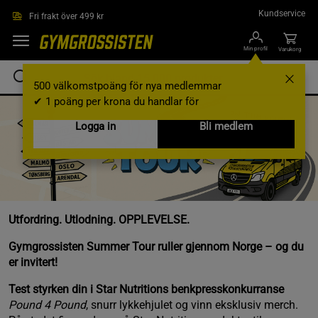
Hoppa till innehållet
Kundservice
Fri frakt över 499 kr
Min profil
Varukorg
500 välkomstpoäng för nya medlemmar
✔ 1 poäng per krona du handlar för
Logga in
Bli medlem
Utfordring. Utlodning. OPPLEVELSE.
Gymgrossisten Summer Tour ruller gjennom Norge – og du
er invitert!
Test styrken din i Star Nutritions benkpresskonkurranse
Pound 4 Pound
, snurr lykkehjulet og vinn eksklusiv merch.