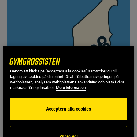
Genom att klicka på "acceptera alla cookies" samtycker du till
lagring av cookies på din enhet för att förbättra navigeringen på
Turnéplan – Her finner du oss
webbplatsen, analysera webbplatsens användning och bistå i våra
marknadsföringsinsatser.
More information
📍 Fredrikstad – 24/7
📍 Oslo – 25-26/7
Acceptera alla cookies
📍 Tønsberg – 27/7
📍 Arendal – 28/7
Spara val