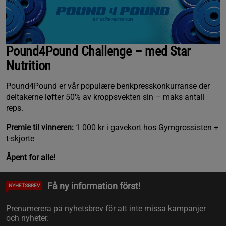
Pound4Pound Challenge – med Star
Nutrition
Pound4Pound er vår populære benkpresskonkurranse der
deltakerne løfter 50% av kroppsvekten sin – maks antall
reps.
Premie til vinneren:
1 000 kr i gavekort hos Gymgrossisten +
t-skjorte
Åpent for alle!
Få ny information först!
NYHETSBREV
Prenumerera på nyhetsbrev för att inte missa kampanjer
och nyheter.