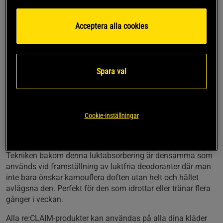
Säker att använda på alla tygtyper
Acceptera alla cookies
re:CLAIM Tvättmedel är ett svensktillverkat
maskintvättmedel som är fritt från fosfat och zeoliter.
Speciellt anpassat till funktionskläder för tvätt vid handtvätt
och maskintvätt, 30°C, 40°C och 60°C.
Spara val
re:claim är ett flytande tvättmedel som bryter ner
doftmolekylerna från svettiga t-
shirts/sportplagg/arbetskläder och efterlämnar kläderna
både rena och väldoftande. En flaska re:CLAIM räcker till ca
Cookie-inställningar
10 tvättar och det räcker att använda re:CLAIM i var tredje
tvätt.
Tekniken bakom denna luktabsorbering är densamma som
används vid framställning av luktfria deodoranter där man
inte bara önskar kamouflera doften utan helt och hållet
avlägsna den. Perfekt för den som idrottar eller tränar flera
gånger i veckan.
Alla re:CLAIM-produkter kan användas på alla dina kläder