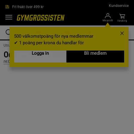
Hoppa till innehållet
Kundservice
Fri frakt över 499 kr
Min profil
Varukorg
500 välkomstpoäng för nya medlemmar
✔ 1 poäng per krona du handlar för
Utrustning & Tillbehör /
Kroppsvård & Hygien /
Hygien
Odor Control Tvättmedel 750ml
Logga in
Bli medlem
re:CLAIM