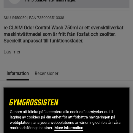
när produkter åter finns i lager.
SKU #450050
| EAN
7350003510338
re:CLAIM Odor Control Wash 750ml är ett svensktillverkat
maskintvättmedel som är fritt från fosfat och zeoliter.
Speciellt anpassat till funktionskläder.
Läs mer
Information
Recensioner
re:CLAIM Odor Control Wash 750ml är ett svensktillverkat
maskintvättmedel som är fritt från fosfat och zeoliter.
Speciellt anpassat till funktionskläder.
Genom att klicka på "acceptera alla cookies" samtycker du till
Tar bort tuffa fläckar och lukt
lagring av cookies på din enhet för att förbättra navigeringen på
webbplatsen, analysera webbplatsens användning och bistå i våra
Återställer tygets prestanda
marknadsföringsinsatser.
More information