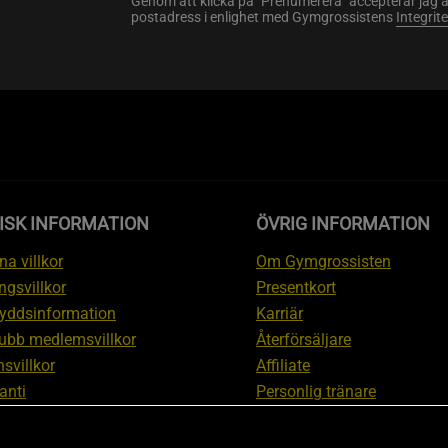
Genom att klicka på "Prenumerera" accepterar jag 
postadress i enlighet med Gymgrossistens
Integrit
ISK INFORMATION
ÖVRIG INFORMATION
a villkor
Om Gymgrossisten
ngsvillkor
Presentkort
yddsinformation
Karriär
ubb medlemsvillkor
Återförsäljare
svillkor
Affiliate
anti
Personlig tränare
ation om ångerrätt och
Rabattkod
ation
Redaktionell policy