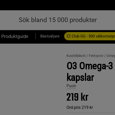
Produktguide
Bästsäljare
💥 Club GG - 500 välkomstp
Presentkort
Kosttillskott /
Fettsyror /
Omeg
O3 Omega-3
kapslar
Puori
219 kr
Ord.pris
219 kr