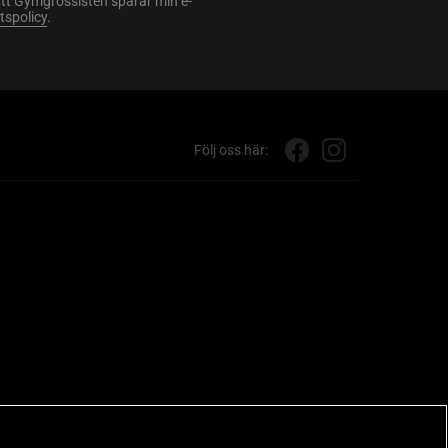
att Gymgrossisten sparar min e-
etspolicy
.
Följ oss här: