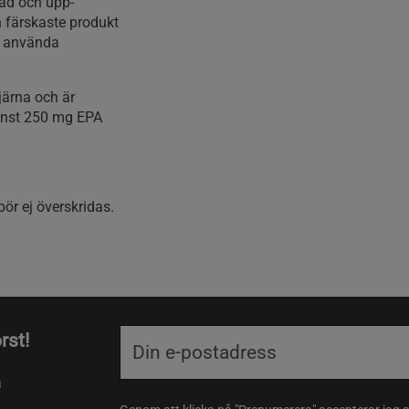
sad och upp-
h färskaste produkt
tt använda
järna och är
minst 250 mg EPA
ör ej överskridas.
rst!
a