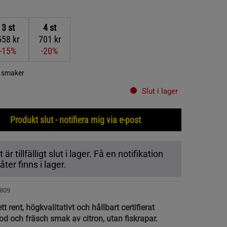
3
st
4
st
558 kr
701 kr
-15%
-20%
a smaker
Slut i lager
Produkt slut - notifiera mig via e-post
r tillfälligt slut i lager. Få en notifikation
ter finns i lager.
809
 rent, högkvalitativt och hållbart certifierat
od och fräsch smak av citron, utan fiskrapar.