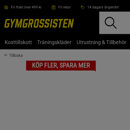
Hoppa till innehållet
Fri frakt över 499 kr
Fri retur
14 dagars ångerrätt
Kosttillskott
Träningskläder
Utrustning & Tillbehör
Tillbaka
KÖP FLER, SPARA MER