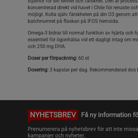
stjärnor för sin renhet och färskhet. Den är proces
koncentrerad direkt vid havet i Chile för renaste oc
möjligt. Kolla själv färskheten på din O3 genom a
batchnumret på flaskan på IFOS hemsida.
Omega-3 bidrar till normal funktion av hjärta och h
essentiell för ögonhälsa vid ett dagligt intag om 
och 250 mg DHA.
Doser per förpackning:
60 st
Dosering:
3 kapslar per dag. Rekommenderad dos b
NYHETSBREV
Få ny information fö
Prenumerera på nyhetsbrev för att inte miss
kampanjer och nyheter.