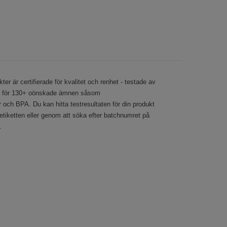
ter är certifierade för kvalitet och renhet - testade av
ier för 130+ oönskade ämnen såsom
och BPA. Du kan hitta testresultaten för din produkt
iketten eller genom att söka efter batchnumret på
.