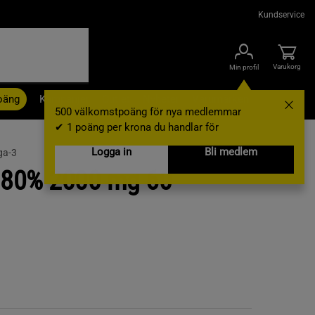
Kundservice
Varukorg
Min profil
oäng
Kampanjer
Outlet
Nyheter
Varumärken
500 välkomstpoäng för nya medlemmar
✔ 1 poäng per krona du handlar för
Logga in
Bli medlem
a-3
 80% 2000 mg 60