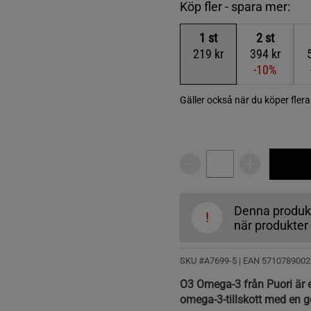
Köp fler - spara mer:
1
st
2
st
219 kr
394 kr
-10%
Gäller också när du köper fler
Denna produkt ä
!
när produkter å
SKU #A7699-5
| EAN
5710789002
O3 Omega-3 från Puori är ett
omega-3-tillskott med en g