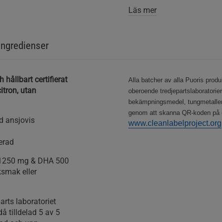
Läs mer
Ingredienser
 hållbart certifierat
Alla batcher av alla Puoris produk
itron, utan
oberoende tredjepartslaborator
bekämpningsmedel, tungmetaller 
genom att skanna QR-koden på et
d ansjovis
www.cleanlabelproject.org
erad
 1250 mg & DHA 500
ksmak eller
arts laboratoriet
å tilldelad 5 av 5