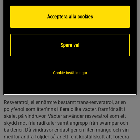
ett tillskott kan därför vara värdefullt för att motverka detta.
Kroppen kan på olika sätt bilda NAD+, ett sätt är med hjälp
Acceptera alla cookies
av nikotinamidribosid men detta kräver en omvandling och
är därför inte lika intressant som att ge kroppen rent NAD+
direkt vilket du gör med denna produkt då den innehåller
nikotinamidadenindinukleotid.
Spara val
Nikotinamidadenindinukleotid är en form av niacin (vitamin
B3). Niacin bidrar till normal energigivande
ämnesomsättning och normal funktion av nervsystemet.
Cookie-inställningar
Trans-resveratrol, en viktig polyfenol från
växtriket
Resveratrol, eller närmre bestämt trans-resveratrol, är en
polyfenol som återfinns i flera olika växter, framför allt i
skalet på vindruvor. Växter använder resveratrol som ett
skydd mot fria radikaler samt angrepp från svampar och
bakterier. Då vindruvor endast ger en liten mängd och vin
medför andra följder så är ett rent kosttillskott att föredra