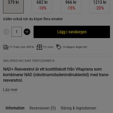
379 kr
682 kr
966 kr
1213 kr
-10%
-15%
-20%
Gäller också när du köper flera smaker
Lägg i varukorgen
Fri frakt över 499 kr
Fri retur
14 dagars ångerrätt
SKU #902144
| EAN
7350132948316
NAD+ Resveratrol är ett kosttillskott från Vitaprana som
kombinerar NAD (nikotinamidadenindinukleotid) med trans-
resveratrol.
Läs mer
Information
Recensioner
(1)
Näring & Ingredienser