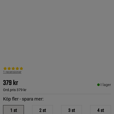
1 recensioner
379 kr
I lager
Ord.pris
379 kr
Köp fler - spara mer:
1
st
2
st
3
st
4
st