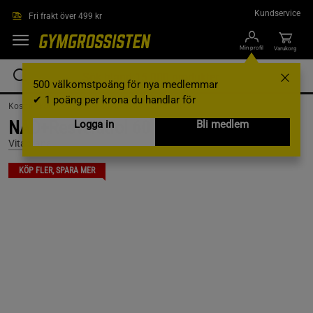
Hoppa till innehållet
Kundservice
Fri frakt över 499 kr
Min profil
Varukorg
500 välkomstpoäng för nya medlemmar
✔ 1 poäng per krona du handlar för
Kosttillskott /
Vitaminer & Mineraler /
Longevity
NAD+Resveratrol 60 kapslar
Logga in
Bli medlem
Vitaprana
KÖP FLER, SPARA MER