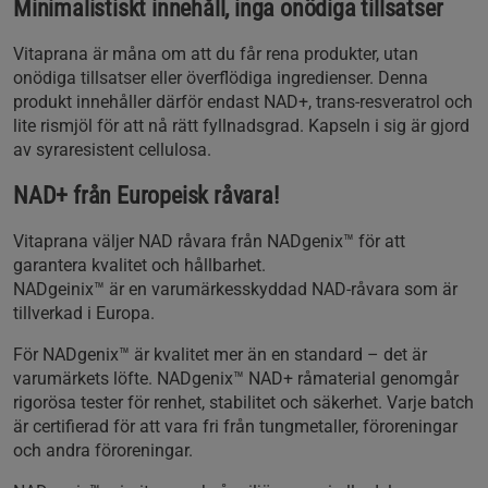
Minimalistiskt innehåll, inga onödiga tillsatser
Vitaprana är måna om att du får rena produkter, utan
onödiga tillsatser eller överflödiga ingredienser. Denna
produkt innehåller därför endast NAD+, trans-resveratrol och
lite rismjöl för att nå rätt fyllnadsgrad. Kapseln i sig är gjord
av syraresistent cellulosa.
NAD+ från Europeisk råvara!
Vitaprana väljer NAD råvara från NADgenix™ för att
garantera kvalitet och hållbarhet.
NADgeinix™ är en varumärkesskyddad NAD-råvara som är
tillverkad i Europa.
För NADgenix™ är kvalitet mer än en standard – det är
varumärkets löfte. NADgenix™ NAD+ råmaterial genomgår
rigorösa tester för renhet, stabilitet och säkerhet. Varje batch
är certifierad för att vara fri från tungmetaller, föroreningar
och andra föroreningar.