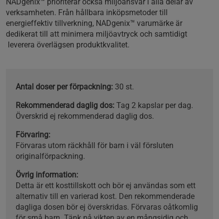
NADgenix™ prioriterar också miljöansvar i alla delar av
verksamheten. Från hållbara inköpsmetoder till
energieffektiv tillverkning, NADgenix™ varumärke är
dedikerat till att minimera miljöavtryck och samtidigt
leverera överlägsen produktkvalitet.
Antal doser per förpackning:
30 st.
Rekommenderad daglig dos:
Tag 2 kapslar per dag.
Överskrid ej rekommenderad daglig dos.
Förvaring:
Förvaras utom räckhåll för barn i väl försluten
originalförpackning.
Övrig information:
Detta är ett kosttillskott och bör ej användas som ett
alternativ till en varierad kost. Den rekommenderade
dagliga dosen bör ej överskridas. Förvaras oåtkomlig
för små barn. Tänk på vikten av en mångsidig och