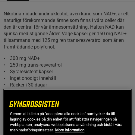
Nikotinamidadenindinukleotid, även känd som NAD+, är ett
naturligt förekommande ämne som finns i våra celler där
den är central för vår ämnesomsättning. Halten NAD kan
sjunka med stigande ålder. Varje kapsel ger 150 mg NAD+
tillsammans med 125 mg ren trans-resveratrol som är en
framträdande polyfenol.
• 300 mg NAD+
• 250 mg trans-resveratrol
• Syraresistent kapsel
• Inget onödigt innehåll
• Räcker i 30 dagar
NAD+ för ämnesomsättning och nervsystem
NAD+ står för nikotinamidadenindinukleotid. Det är ett
Genom att klicka på "acceptera alla cookies" samtycker du till
ämne som finns i våra mitokondrier. NAD+ är nödvändigt för
lagring av cookies på din enhet för att förbättra navigeringen på
att kroppen ska kunna omvandla maten vi äter till energi.
webbplatsen, analysera webbplatsens användning och bistå i våra
Kroppens nivåer av NAD+ sjunker med stigande ålder och
marknadsföringsinsatser.
More information