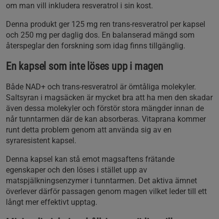
om man vill inkludera resveratrol i sin kost.
Denna produkt ger 125 mg ren trans-resveratrol per kapsel
och 250 mg per daglig dos. En balanserad mängd som
återspeglar den forskning som idag finns tillgänglig.
En kapsel som inte löses upp i magen
Både NAD+ och trans-resveratrol är ömtåliga molekyler.
Saltsyran i magsäcken är mycket bra att ha men den skadar
även dessa molekyler och förstör stora mängder innan de
når tunntarmen där de kan absorberas. Vitaprana kommer
runt detta problem genom att använda sig av en
syraresistent kapsel.
Denna kapsel kan stå emot magsaftens frätande
egenskaper och den löses i stället upp av
matspjälkningsenzymer i tunntarmen. Det aktiva ämnet
överlever därför passagen genom magen vilket leder till ett
långt mer effektivt upptag.