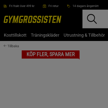
Hoppa till innehållet
Fri frakt över 499 kr
Fri retur
14 dagars ångerrätt
Kosttillskott
Träningskläder
Utrustning & Tillbehör
Tillbaka
KÖP FLER, SPARA MER