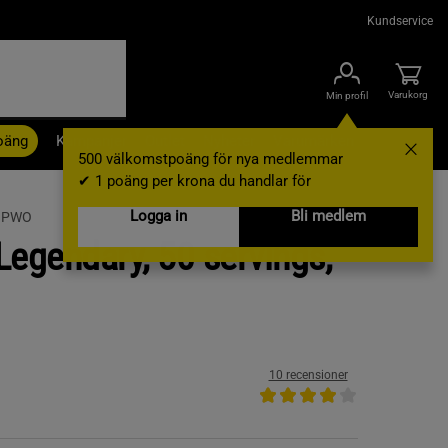
Kundservice
Varukorg
Min profil
oäng
Kampanjer
Outlet
Nyheter
Varumärken
500 välkomstpoäng för nya medlemmar
✔ 1 poäng per krona du handlar för
Logga in
Bli medlem
t PWO
Legendary, 50 servings,
10 recensioner