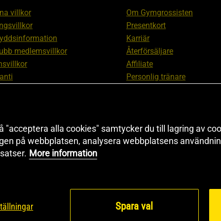
a villkor
Om Gymgrossisten
ngsvillkor
Presentkort
yddsinformation
Karriär
ubb medlemsvillkor
Återförsäljare
svillkor
Affiliate
anti
Personlig tränare
ation om ångerrätt och
Rabattkod
ation
Redaktionell policy
nställningar
Sitemap
 "acceptera alla cookies" samtycker du till lagring av coo
Black Friday
ngen på webbplatsen, analysera webbplatsens användning
Artiklar & Övningar
satser.
More information
Proteinkalkylator
Spara val
tällningar