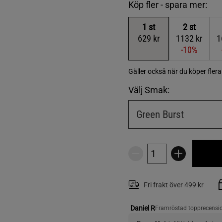
Köp fler - spara mer:
1
st
2
st
629 kr
1132 kr
1
-10%
Gäller också när du köper fler
Välj Smak:
Green Burst
Fri frakt över 499 kr
Daniel R
Framröstad topprecensi