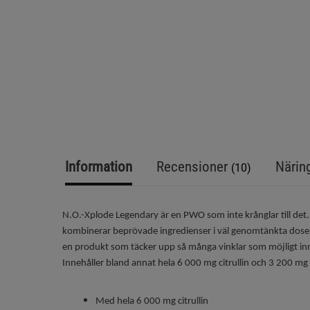
Information
Recensioner
Närin
(10)
N.O.-Xplode Legendary är en PWO som inte krånglar till de
kombinerar beprövade ingredienser i väl genomtänkta doseri
en produkt som täcker upp så många vinklar som möjligt inn
Innehåller bland annat hela 6 000 mg citrullin och 3 200 mg
Med hela 6 000 mg citrullin