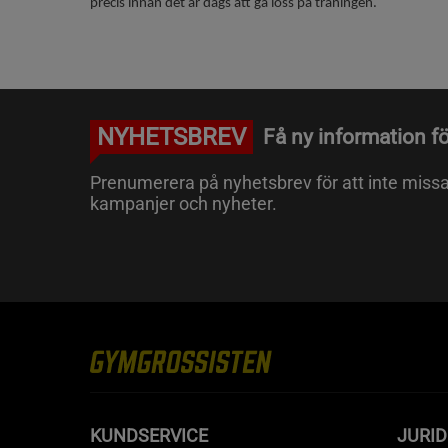
precis innan det är dags att gå loss på träningen.
NYHETSBREV
Få ny information fö
Prenumerera på nyhetsbrev för att inte miss
kampanjer och nyheter.
KUNDSERVICE
JURID