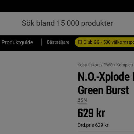
Produktguide
Bästsäljare
💥 Club GG - 500 välkomstp
Presentkort
Kosttillskott /
PWO /
Komplet
N.O.-Xplode 
Green Burst
BSN
629 kr
Ord.pris
629 kr