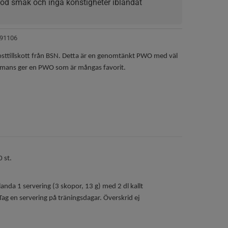
, god smak och inga konstigheter iblandat
91106
osttillskott från BSN. Detta är en genomtänkt PWO med väl
mmans ger en PWO som är mångas favorit.
0 st.
landa 1 servering (3 skopor, 13 g) med 2 dl kallt
Tag en servering på träningsdagar. Överskrid ej