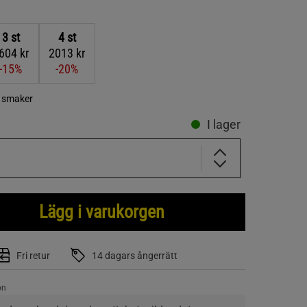
3
st
4
st
604 kr
2013 kr
-15%
-20%
a smaker
I lager
Lägg i varukorgen
Fri retur
14 dagars ångerrätt
on