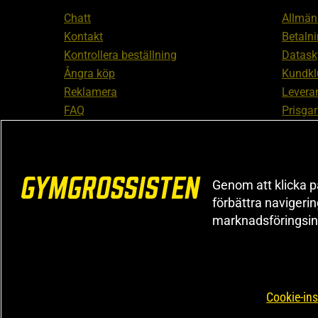
Chatt
Allmänn
Kontakt
Betalni
Kontrollera beställning
Datask
Ångra köp
Kundkl
Reklamera
Leveran
FAQ
Prisgar
Inform
reklam
Cookiei
Genom att klicka på
förbättra navigeri
marknadsföringsin
Cookie-ins