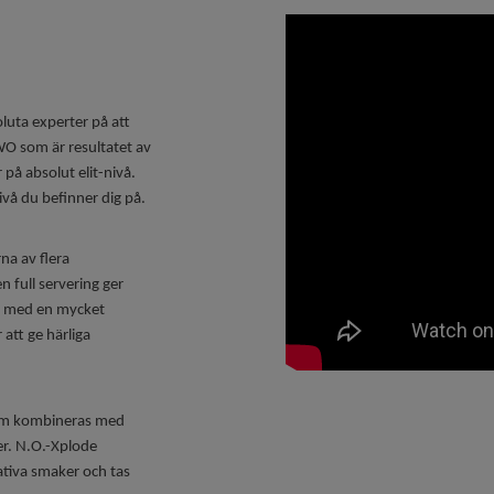
luta experter på att
WO som är resultatet av
å absolut elit-nivå.
ivå du befinner dig på.
na av flera
en full servering ger
s med en mycket
att ge härliga
som kombineras med
er. N.O.-Xplode
tiva smaker och tas