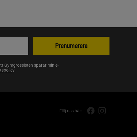
Prenumerera
att Gymgrossisten sparar min e-
etspolicy
.
Följ oss här: