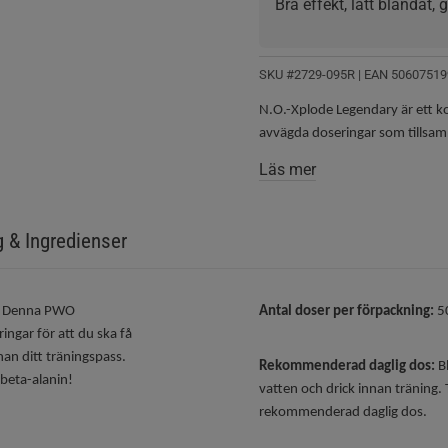
Bra effekt, lätt blandat
SKU #2729-095R | EAN
50607519
N.O.-Xplode Legendary är ett k
avvägda doseringar som tillsa
Läs mer
g & Ingredienser
t. Denna PWO
Antal doser per förpackning:
5
ngar för att du ska få
an ditt träningspass.
Rekommenderad daglig dos:
B
 beta-alanin!
vatten och drick innan träning. 
rekommenderad daglig dos.