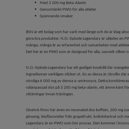
Med 3 200 mg Beta-Alanin
Genomtänkt PWO för alla atleter
Spännande smaker
BSN är ett bolag som har varit med länge och de är idag abso
göra bra produkter. N.O.-Xplode Legendary är således en P
många, många år av erfarenhet och samarbeten med atleter p
Det här är en PWO som är designad för alla, oavsett vilken n
N.O.-Xplode Legendary har ett gediget innehåll där mängder
ingredienser verkligen sticker ut. En av dessa är citrullin där 
otroliga 6 000 mg av denna α-aminosyra. Detta kombinera
välanpassad dos på 3 200 mg beta-alanin, ett ämne känt för 
stickningar innan träningen.
Givetvis finns här även en resonabel dos koffein, 200 mg 
ginseng, bioflavonider från grapefrukt, kolinbitartrat och m
Legendary är en PWO som bör provas. Den kommer i innova