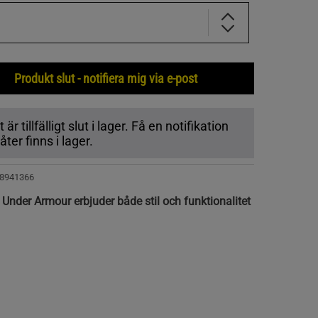
Produkt slut - notifiera mig via e-post
r tillfälligt slut i lager. Få en notifikation
ter finns i lager.
8941366
Under Armour erbjuder både stil och funktionalitet