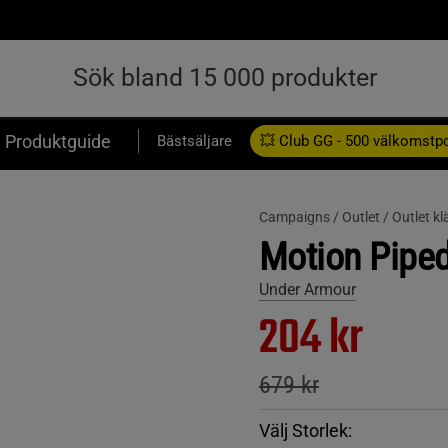
Produktguide
Bästsäljare
💥 Club GG - 500 välkomstp
Presentkort
Campaigns /
Outlet /
Outlet kl
Motion Piped
Under Armour
204 kr
679 kr
Välj Storlek: