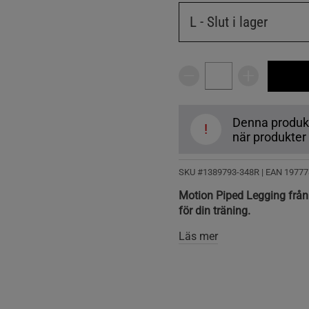
L
- Slut i lager
Denna produkt ä
!
när produkter å
SKU #1389793-348R | EAN
19777
Motion Piped Legging från 
för din träning.
Läs mer