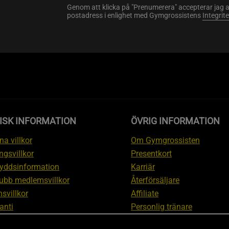
Genom att klicka på "Prenumerera" accepterar jag 
postadress i enlighet med Gymgrossistens
Integrit
ISK INFORMATION
ÖVRIG INFORMATION
a villkor
Om Gymgrossisten
ngsvillkor
Presentkort
yddsinformation
Karriär
ubb medlemsvillkor
Återförsäljare
svillkor
Affiliate
anti
Personlig tränare
ation om ångerrätt och
Rabattkod