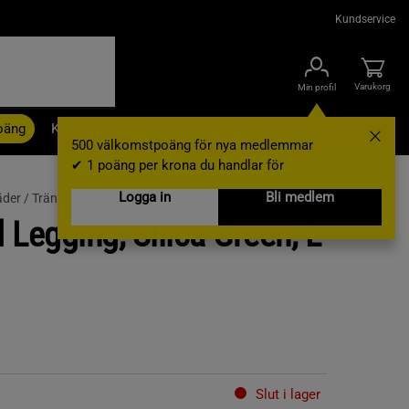
Kundservice
Varukorg
Min profil
oäng
Kampanjer
Outlet
Nyheter
Varumärken
500 välkomstpoäng för nya medlemmar
✔ 1 poäng per krona du handlar för
Logga in
Bli medlem
äder /
Träningskläder Dam
 Legging, Silica Green, L
Slut i lager