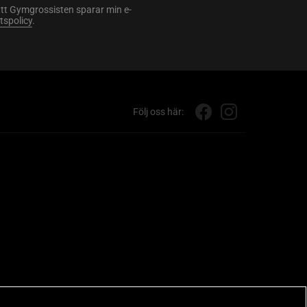
att Gymgrossisten sparar min e-
etspolicy
.
Följ oss här: