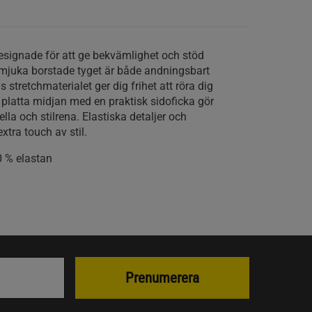
esignade för att ge bekvämlighet och stöd
rmjuka borstade tyget är både andningsbart
tretchmaterialet ger dig frihet att röra dig
a, platta midjan med en praktisk sidoficka gör
lla och stilrena. Elastiska detaljer och
extra touch av stil.
0 % elastan
Prenumerera