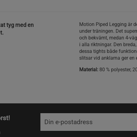
Motion Piped Legging är d
tat tyg med en
under träningen. Det supe
t.
och bekvämt, medan 4-vägs s
i alla riktningar. Den bred
dessa tights både funktione
slitsar vid anklarna ger en 
Material:
80 % polyester, 2
rst!
a