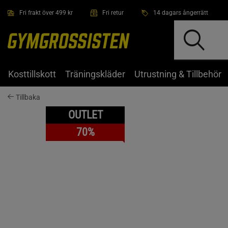
Hoppa till innehållet
Fri frakt över 499 kr
Fri retur
14 dagars ångerrätt
Kosttillskott
Träningskläder
Utrustning & Tillbehör
Tillbaka
OUTLET
70%