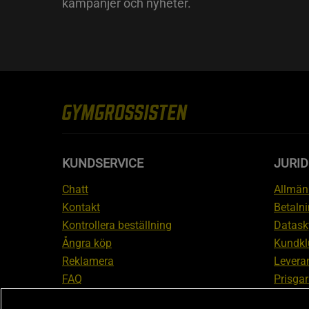
kampanjer och nyheter.
KUNDSERVICE
JURID
Chatt
Allmänn
Kontakt
Betalni
Kontrollera beställning
Datask
Ångra köp
Kundkl
Reklamera
Leveran
FAQ
Prisgar
Inform