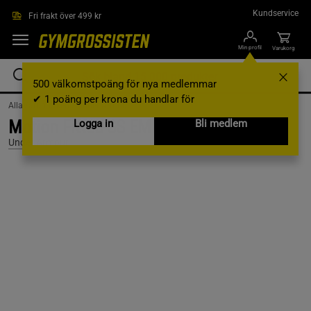
Hoppa till innehållet
Kundservice
Fri frakt över 499 kr
Min profil
Varukorg
500 välkomstpoäng för nya medlemmar
✔ 1 poäng per krona du handlar för
AllaVarumärken /
Under Armour
Motion Fitted SS EMEA, Black, L
Logga in
Bli medlem
Under Armour