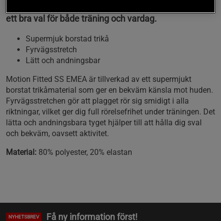
Detta plagg är lätt och andningsbart, vilket gör det till
ett bra val för både träning och vardag.
Supermjuk borstad trikå
Fyrvägsstretch
Lätt och andningsbar
Motion Fitted SS EMEA är tillverkad av ett supermjukt
borstat trikåmaterial som ger en bekväm känsla mot huden.
Fyrvägsstretchen gör att plagget rör sig smidigt i alla
riktningar, vilket ger dig full rörelsefrihet under träningen. Det
lätta och andningsbara tyget hjälper till att hålla dig sval
och bekväm, oavsett aktivitet.
Material:
80% polyester, 20% elastan
Få ny information först!
NYHETSBREV