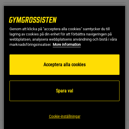
L
Genom att klicka på "acceptera alla cookies" samtycker du till
Lägg i varukorgen
lagring av cookies på din enhet för att förbättra navigeringen på
webbplatsen, analysera webbplatsens användning och bistå i våra
marknadsföringsinsatser.
More information
Fri frakt över 499 kr
Fri retur
14 dagars ångerrätt
Acceptera alla cookies
SKU #6012291-001R | EAN
198634013616
Motion Fitted SS EMEA från Under Armour kombinerar
bekvämlighet och funktionalitet för alla dina träningsbehov.
Spara val
Läs mer
Information
Recensioner
Cookie-inställningar