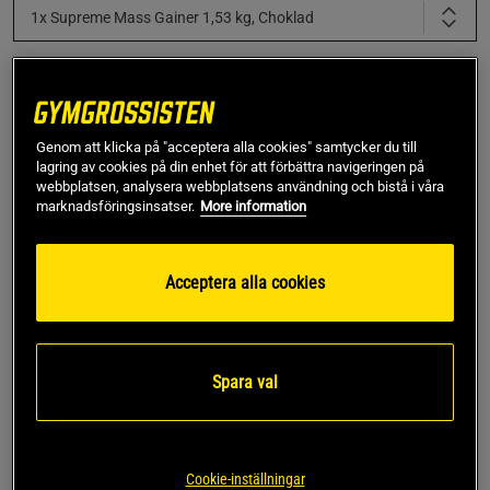
1x Supreme Mass Gainer 1,53 kg, Choklad
1x Supreme Mass Gainer 1,53 kg, Choklad
Genom att klicka på "acceptera alla cookies" samtycker du till
1x Supreme Mass Gainer 1,53 kg, Choklad
lagring av cookies på din enhet för att förbättra navigeringen på
webbplatsen, analysera webbplatsens användning och bistå i våra
marknadsföringsinsatser.
More information
Lägg i varukorgen
Acceptera alla cookies
Fri frakt över 499 kr
Fri retur
14 dagars ångerrätt
Lukas F
Framröstad topprecension
Spara val
Riktigt fina grejer, har blivit skit stor. Tjejer har gett mig 
komplimanger ;)
Rekomenderar starkt
Cookie-inställningar