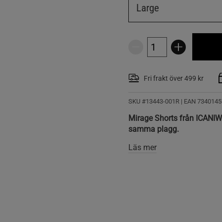
Large
Fri frakt över 499 kr
SKU #13443-001R | EAN
7340145
Mirage Shorts från ICANIWIL
samma plagg.
Läs mer