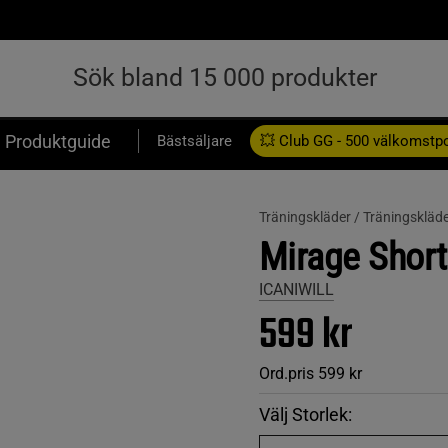
Produktguide
Bästsäljare
💥 Club GG - 500 välkomstp
Presentkort
Träningskläder /
Träningskläde
Mirage Short
ICANIWILL
599 kr
Ord.pris
599 kr
Välj Storlek: