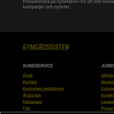
Prenumerera på nyhetsbrev för att inte miss
kampanjer och nyheter.
KUNDSERVICE
JURID
Chatt
Allmänn
Kontakt
Betalni
Kontrollera beställning
Datask
Ångra köp
Kundkl
Reklamera
Leveran
FAQ
Prisgar