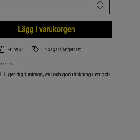
Lägg i varukorgen
Fri retur
14 dagars ångerrätt
377296
L ger dig funktion, stil och god täckning i ett och