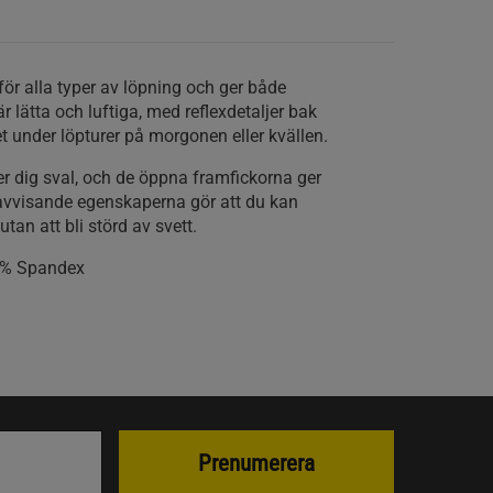
för alla typer av löpning och ger både
r lätta och luftiga, med reflexdetaljer bak
t under löpturer på morgonen eller kvällen.
er dig sval, och de öppna framfickorna ger
tavvisande egenskaperna gör att du kan
tan att bli störd av svett.
0% Spandex
Prenumerera