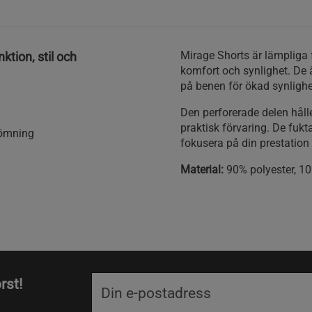
Mirage Shorts är lämpliga 
tion, stil och
komfort och synlighet. De ä
på benen för ökad synlighe
Den perforerade delen håll
praktisk förvaring. De fuk
römning
fokusera på din prestation u
Material:
90% polyester, 1
rst!