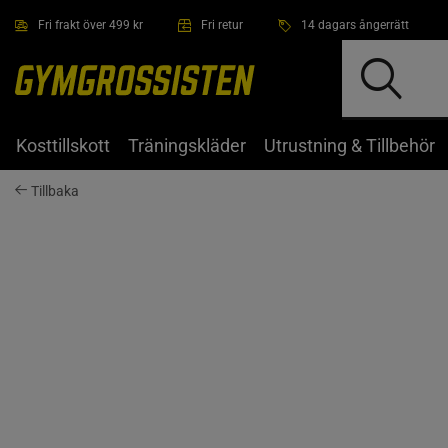
Hoppa till innehållet
Fri frakt över 499 kr
Fri retur
14 dagars ångerrätt
Kosttillskott
Träningskläder
Utrustning & Tillbehör
Tillbaka