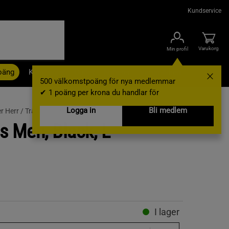
Kundservice
Varukorg
Min profil
oäng
Kampanjer
Outlet
Nyheter
Varumärken
500 välkomstpoäng för nya medlemmar
✔ 1 poäng per krona du handlar för
Logga in
Bli medlem
r Herr /
Träningslinnen
s Men, Black, L
I lager