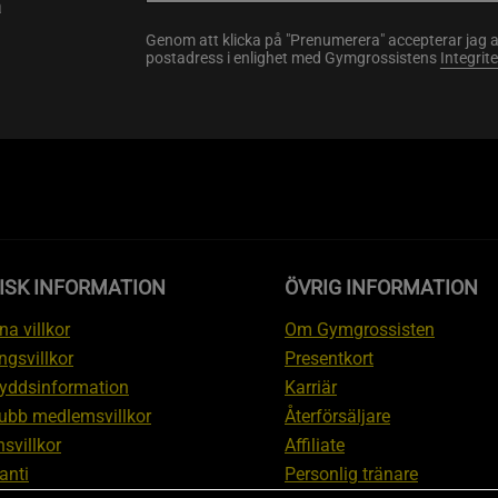
a
Genom att klicka på "Prenumerera" accepterar jag 
postadress i enlighet med Gymgrossistens
Integrit
ISK INFORMATION
ÖVRIG INFORMATION
a villkor
Om Gymgrossisten
ngsvillkor
Presentkort
yddsinformation
Karriär
ubb medlemsvillkor
Återförsäljare
svillkor
Affiliate
anti
Personlig tränare