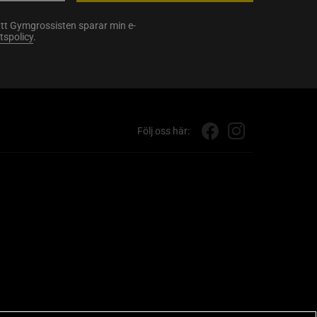
att Gymgrossisten sparar min e-
etspolicy
.
Följ oss här: