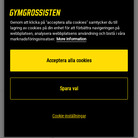
Fri frakt över 499 kr
Fri retur
14 dagars ångerrätt
SKU #A3331-806
| EAN
7070866012205
Genom att klicka på "acceptera alla cookies" samtycker du till
lagring av cookies på din enhet för att förbättra navigeringen på
Smart Meal by Nutrilett Taste Tropical Smoothie är en
webbplatsen, analysera webbplatsens användning och bistå i våra
måltidsersättande smoothie med ett högt proteininnehåll
marknadsföringsinsatser.
More information
och mindre socker. En underbar smakupplevelse där de
bästa tropiska frukterna mixats!
Acceptera alla cookies
Läs mer
Information
Recensioner
Näring & Ingredienser
Spara val
Smart Meal by Nutrilett Taste Tropical Smoothie är en
måltidsersättande smoothie med ett högt proteininnehåll
Cookie-inställningar
och mindre socker. En underbar smakupplevelse där de
bästa tropiska frukterna mixats!
Måltidsersättning i form av en smoothie