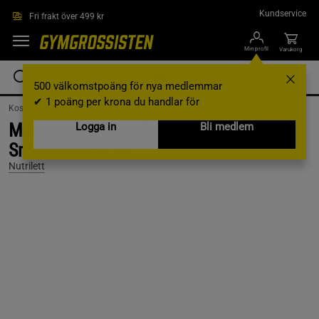
Hoppa till innehållet
Kundservice
Fri frakt över 499 kr
Min profil
Varukorg
500 välkomstpoäng för nya medlemmar
✔ 1 poäng per krona du handlar för
Kosttillskott /
Drycker
Måltidsersättning Tasty Tropical
Logga in
Bli medlem
Smoothie 330 ml
Nutrilett