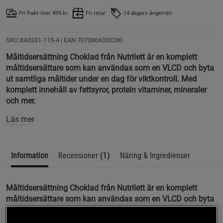
Fri frakt över 499 kr
Fri retur
14 dagars ångerrätt
SKU #A3331-115-4
| EAN
7070866035280
Måltidsersättning Choklad från Nutrilett är en komplett
måltidsersättare som kan användas som en VLCD och byta
ut samtliga måltider under en dag för viktkontroll. Med
komplett innehåll av fettsyror, protein vitaminer, mineraler
och mer.
Läs mer
Information
Recensioner
(1)
Näring & Ingredienser
Måltidsersättning Choklad från Nutrilett är en komplett
måltidsersättare som kan användas som en VLCD och byta
ut samtliga måltider under en dag för viktkontroll. Med
komplett innehåll av fettsyror, protein vitaminer, mineraler