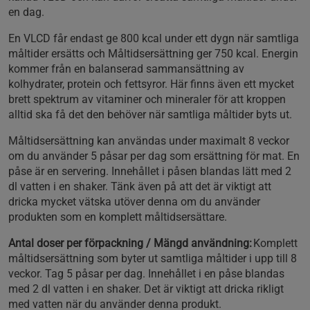
en dag.
En VLCD får endast ge 800 kcal under ett dygn när samtliga
måltider ersätts och Måltidsersättning ger 750 kcal. Energin
kommer från en balanserad sammansättning av
kolhydrater, protein och fettsyror. Här finns även ett mycket
brett spektrum av vitaminer och mineraler för att kroppen
alltid ska få det den behöver när samtliga måltider byts ut.
Måltidsersättning kan användas under maximalt 8 veckor
om du använder 5 påsar per dag som ersättning för mat. En
påse är en servering. Innehållet i påsen blandas lätt med 2
dl vatten i en shaker. Tänk även på att det är viktigt att
dricka mycket vätska utöver denna om du använder
produkten som en komplett måltidsersättare.
Antal doser per förpackning / Mängd användning:
Komplett
måltidsersättning som byter ut samtliga måltider i upp till 8
veckor. Tag 5 påsar per dag. Innehållet i en påse blandas
med 2 dl vatten i en shaker. Det är viktigt att dricka rikligt
med vatten när du använder denna produkt.