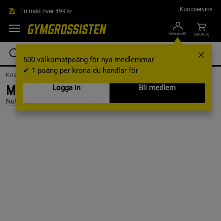
Hoppa till innehållet
Kundservice
Fri frakt över 499 kr
Min profil
Varukorg
500 välkomstpoäng för nya medlemmar
✔ 1 poäng per krona du handlar för
Kosttillskott /
Proteinpulver /
Måltidsersättning
Måltidsersättning Choklad 10 pack
Logga in
Bli medlem
Nutrilett