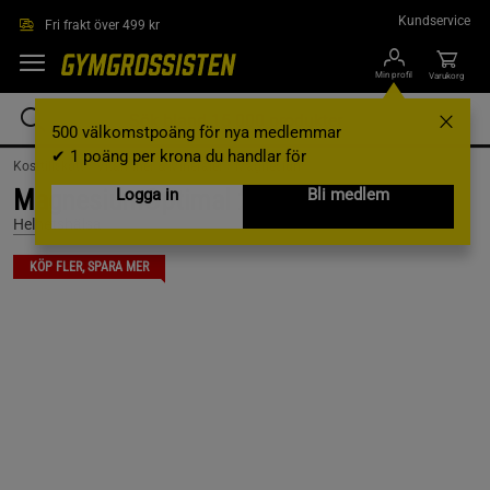
Hoppa till innehållet
Kundservice
Fri frakt över 499 kr
Min profil
Varukorg
500 välkomstpoäng för nya medlemmar
✔ 1 poäng per krona du handlar för
Kosttillskott /
Vitaminer & Mineraler /
Magnesium
MagnesiumOptimal 200 kapslar
Logga in
Bli medlem
Helhetshälsa
KÖP FLER, SPARA MER