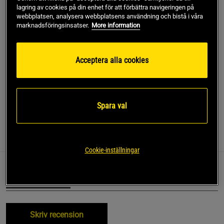
lagring av cookies på din enhet för att förbättra navigeringen på
Gäller också när du köper flera smaker
webbplatsen, analysera webbplatsens användning och bistå i våra
marknadsföringsinsatser.
More information
Lägg i varukorgen
Acceptera alla cookies
Fri frakt över 499 kr
Fri retur
14 dagars ångerrätt
SKU #A5070-8
| EAN
7350026471494
Spara val
Recensioner
Näring & Ingredienser
Cookie-inställningar
Recensioner (0)
Frågor och svar (0)
Skriv recension