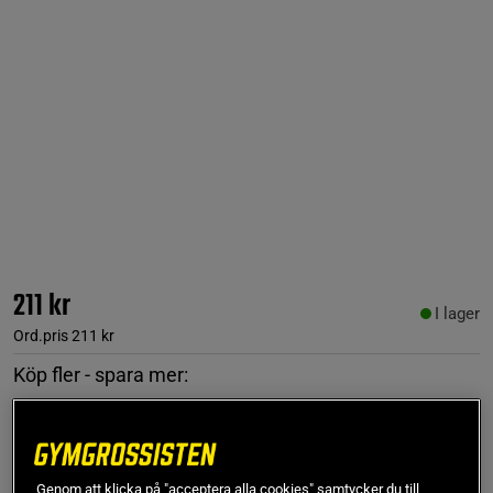
211 kr
I lager
Ord.pris
211 kr
Köp fler - spara mer:
1
st
2
st
3
st
4
st
211 kr
380 kr
538 kr
675 kr
-10%
-15%
-20%
Genom att klicka på "acceptera alla cookies" samtycker du till