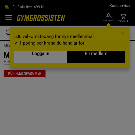
Hoppa till innehållet
Kundservice
Fri frakt över 499 kr
Min profil
Varukorg
500 välkomstpoäng för nya medlemmar
✔ 1 poäng per krona du handlar för
AllaVarumärken /
Helhetshälsa
Magnesium/KalciumOptimal 100 kapslar
Logga in
Bli medlem
Helhetshälsa
KÖP FLER, SPARA MER