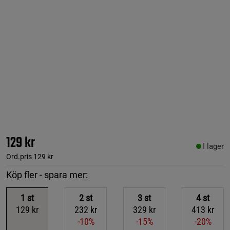
129 kr
I lager
Ord.pris
129 kr
Köp fler - spara mer:
1
st
2
st
3
st
4
st
129 kr
232 kr
329 kr
413 kr
-10%
-15%
-20%