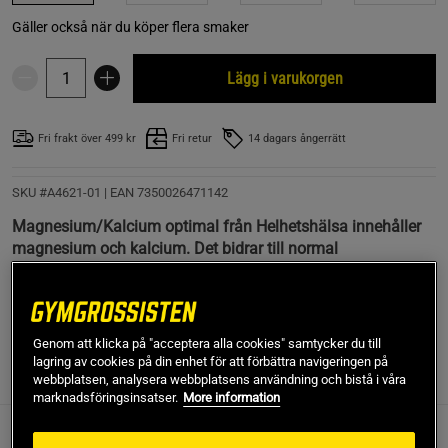
Gäller också när du köper flera smaker
Lägg i varukorgen
Fri frakt över 499 kr
Fri retur
14 dagars ångerrätt
SKU #A4621-01
| EAN
7350026471142
Magnesium/Kalcium optimal från Helhetshälsa innehåller
magnesium och kalcium. Det bidrar till normal
muskelfunktion och normal energiomsättning.
Läs mer
Genom att klicka på "acceptera alla cookies" samtycker du till
lagring av cookies på din enhet för att förbättra navigeringen på
Information
Recensioner
Näring & Ingredienser
webbplatsen, analysera webbplatsens användning och bistå i våra
marknadsföringsinsatser.
More information
En kapsel Magnesium/Kalcium optimal från Helhetshälsa ger 74
mg