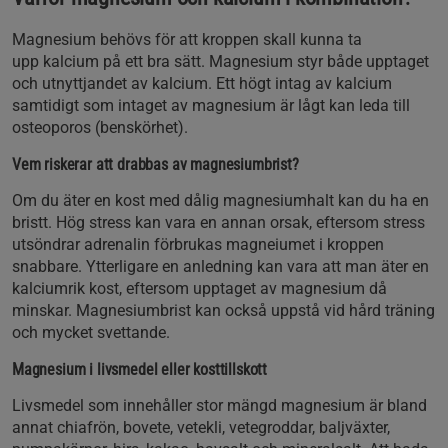
Magnesium
behövs för att kroppen skall kunna ta
upp
kalcium på ett bra sätt
.
Magnesium
styr både upptaget
och utnyttjandet av
kalcium
. Ett högt intag av kalcium
samtidigt som intaget av magnesium är lågt kan leda till
osteoporos (benskörhet).
Vem riskerar att drabbas av magnesiumbrist?
Om du äter en kost med dålig magnesiumhalt kan du ha en
bristt. Hög stress kan vara en annan orsak, eftersom stress
utsöndrar adrenalin förbrukas magneiumet i kroppen
snabbare. Ytterligare en anledning kan vara att man äter en
kalciumrik kost, eftersom upptaget av magnesium då
minskar. Magnesiumbrist kan också uppstå vid hård träning
och mycket svettande.
Magnesium i livsmedel eller kosttillskott
Livsmedel som innehåller stor mängd magnesium är bland
annat chiafrön, bovete, vetekli, vetegroddar, baljväxter,