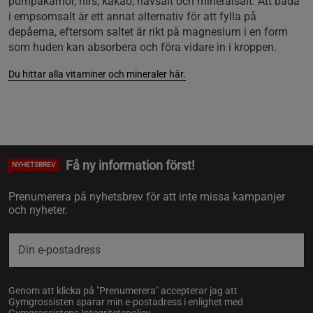
pumpakärnor, hirs, kakao, havsalt och mineralsalt. Att bada
i empsomsalt är ett annat alternativ för att fylla på
depåerna, eftersom saltet är rikt på magnesium i en form
som huden kan absorbera och föra vidare in i kroppen.
Du hittar alla vitaminer och mineraler här.
Få ny information först!
NYHETSBREV
Prenumerera på nyhetsbrev för att inte missa kampanjer
och nyheter.
Genom att klicka på "Prenumerera" accepterar jag att
Gymgrossisten sparar min e-postadress i enlighet med
Gymgrossistens
Integritetspolicy
.