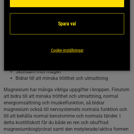
Magnesiumbisglycinat är en form av magnesium som
kroppen med lätthet kan absorbera. Dessa kapslar från
Spara val
Holistic ger 860 mg magnesiumbisglycinat per kapsel varav
100 mg är rent magnesium. Detta kombineras med 1,4 mg
B6. Denna produkt håller hög produktionsstandard för bästa
kvalitét.
Cookie-inställningar
Magnesiumbisglycinat
Hög biotillgänglighet
Skonsam mot magen
Bidrar till att minska trötthet och utmattning
Magnesium har många viktiga uppgifter i kroppen. Förutom
att bidra till att minska trötthet och utmattning, normal
energiomsättning och muskelfunktion, så bidrar
magnesium också till nervsystemets normala funktion och
till att behålla normal benstomme och normala tänder. I
detta kosttillskott får du både en ren och obuffrad
magnesiumbisglycinat samt den metylerade/aktiva formen