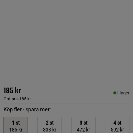
185 kr
I lager
Ord.pris
185 kr
Köp fler - spara mer:
1
st
2
st
3
st
4
st
185 kr
333 kr
472 kr
592 kr