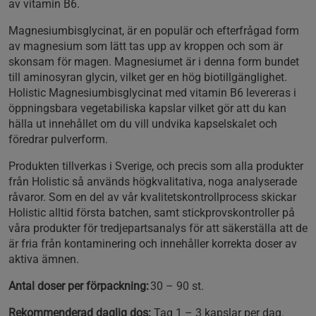
av vitamin B6.
Magnesiumbisglycinat, är en populär och efterfrågad form
av magnesium som lätt tas upp av kroppen och som är
skonsam för magen. Magnesiumet är i denna form bundet
till aminosyran glycin, vilket ger en hög biotillgänglighet.
Holistic Magnesiumbisglycinat med vitamin B6 levereras i
öppningsbara vegetabiliska kapslar vilket gör att du kan
hälla ut innehållet om du vill undvika kapselskalet och
föredrar pulverform.
Produkten tillverkas i Sverige, och precis som alla produkter
från Holistic så används högkvalitativa, noga analyserade
råvaror. Som en del av vår kvalitetskontrollprocess skickar
Holistic alltid första batchen, samt stickprovskontroller på
våra produkter för tredjepartsanalys för att säkerställa att de
är fria från kontaminering och innehåller korrekta doser av
aktiva ämnen.
Antal doser per förpackning:
30 – 90 st.
Rekommenderad daglig dos:
Tag 1 – 3 kapslar per dag.