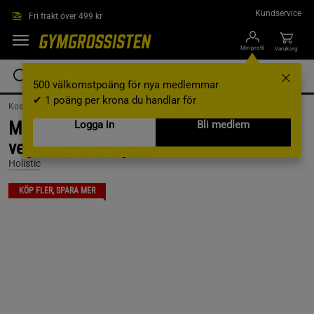
Hoppa till innehållet
Kundservice
Fri frakt över 499 kr
Min profil
Varukorg
500 välkomstpoäng för nya medlemmar
✔ 1 poäng per krona du handlar för
Kosttillskott /
Vitaminer & Mineraler /
Magnesium
Magnesiumbisglycinat 100 mg 90
Logga in
Bli medlem
vegetabiliska kapslar
Holistic
KÖP FLER, SPARA MER