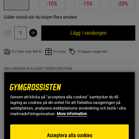
-10%
-15%
-20%
Gäller också när du köper flera smaker
Lägg i varukorgen
Fri frakt över 499 kr
Fri retur
14 dagars ångerrätt
SKU #A5095-8-3
| EAN
7350012337940
Magnesiumbisglycinat 100 mg 90 vegetabiliska kapslar, är
ett kosttillskott från Holistic med magnesiumbisglycinat och
vitamin B6. Varje kapsel ger 100 mg elementärt
Genom att klicka på "acceptera alla cookies" samtycker du till
magnesium.
lagring av cookies på din enhet för att förbättra navigeringen på
webbplatsen, analysera webbplatsens användning och bistå i våra
Läs mer
marknadsföringsinsatser.
More information
Information
Recensioner
Näring & Ingredienser
Acceptera alla cookies