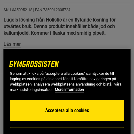
SKU #A50952-18
| EAN
7350012335724
Lugols lösning från Holistic är en flytande lösning för
utvärtes bruk. Denna produkt innehåller både jod och
kaliumjodid. Kommer i flaska med smidig pipett.
Läs mer
Information
Recensioner
Näring & Ingredienser
Genom att klicka på "acceptera alla cookies" samtycker du till
lagring av cookies på din enhet för att förbättra navigeringen på
webbplatsen, analysera webbplatsens användning och bistå i våra
Lugols lösning från Holistic är en flytande lösning för
marknadsföringsinsatser.
More information
utvärtes bruk. Denna produkt innehåller både jod och
kaliumjodid. Kommer i flaska med smidig pipett.
Lugols lösning är en unik produkt. Detta är en flytande
Acceptera alla cookies
produkt med både jod och kaliumjodid. Den kommer i en
glasflaska med en smidig pipett. Den dagliga mängden är
endast 0,1 – 0,2 ml som du tar upp med den medföljande