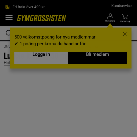
Hoppa till innehållet
Kundservice
Fri frakt över 499 kr
Min profil
Varukorg
500 välkomstpoäng för nya medlemmar
✔ 1 poäng per krona du handlar för
Utrustning & Tillbehör /
Kroppsvård & Hygien /
Kroppsvård
Lugols lösning 50 ml
Logga in
Bli medlem
Holistic