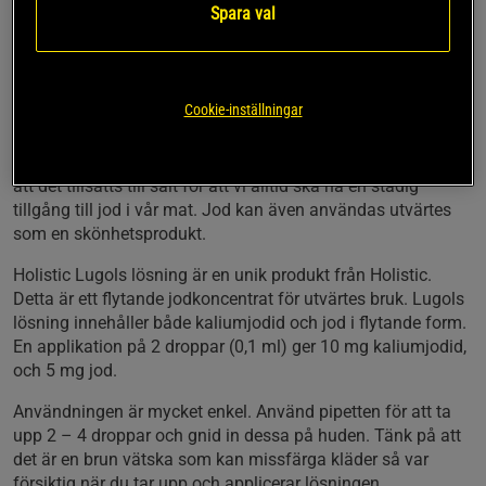
pipetten och applicerar på huden.
Spara val
Med jod och kaliumjodid
Appliceras på huden
Flaska med pipett
Cookie-inställningar
Jod är ett mineral som finns i våra jordar och även i havet.
Det är ett ganska ovanligt mineral och därför är det vanligt
att det tillsätts till salt för att vi alltid ska ha en stadig
tillgång till jod i vår mat. Jod kan även användas utvärtes
som en skönhetsprodukt.
Holistic Lugols lösning är en unik produkt från Holistic.
Detta är ett flytande jodkoncentrat för utvärtes bruk. Lugols
lösning innehåller både kaliumjodid och jod i flytande form.
En applikation på 2 droppar (0,1 ml) ger 10 mg kaliumjodid,
och 5 mg jod.
Användningen är mycket enkel. Använd pipetten för att ta
upp 2 – 4 droppar och gnid in dessa på huden. Tänk på att
det är en brun vätska som kan missfärga kläder så var
försiktig när du tar upp och applicerar lösningen.