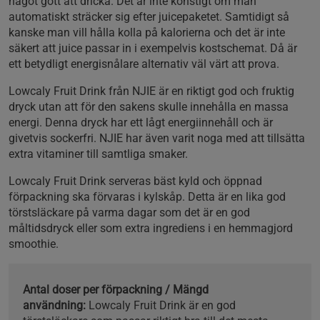
något gott att dricka. Det är inte konstigt om man
automatiskt sträcker sig efter juicepaketet. Samtidigt så
kanske man vill hålla kolla på kalorierna och det är inte
säkert att juice passar in i exempelvis kostschemat. Då är
ett betydligt energisnålare alternativ väl värt att prova.
Lowcaly Fruit Drink från NJIE är en riktigt god och fruktig
dryck utan att för den sakens skulle innehålla en massa
energi. Denna dryck har ett lågt energiinnehåll och är
givetvis sockerfri. NJIE har även varit noga med att tillsätta
extra vitaminer till samtliga smaker.
Lowcaly Fruit Drink serveras bäst kyld och öppnad
förpackning ska förvaras i kylskåp. Detta är en lika god
törstsläckare på varma dagar som det är en god
måltidsdryck eller som extra ingrediens i en hemmagjord
smoothie.
Antal doser per förpackning / Mängd
användning:
Lowcaly Fruit Drink är en god