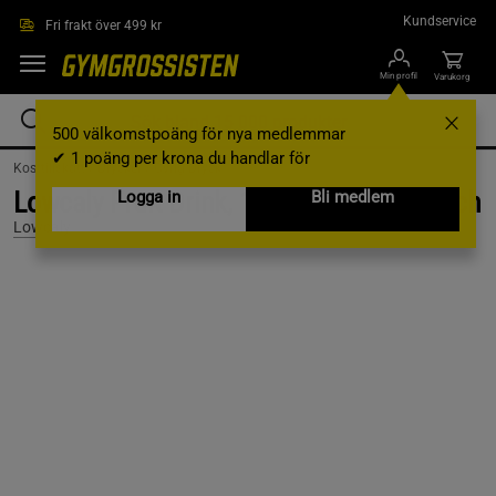
Hoppa till innehållet
Kundservice
Fri frakt över 499 kr
Min profil
Varukorg
500 välkomstpoäng för nya medlemmar
✔ 1 poäng per krona du handlar för
Kosttillskott /
Drycker /
Övrig Dryck
Lowcaly Fruit Drink, 1000 ml, White Peach
Logga in
Bli medlem
Lowcaly