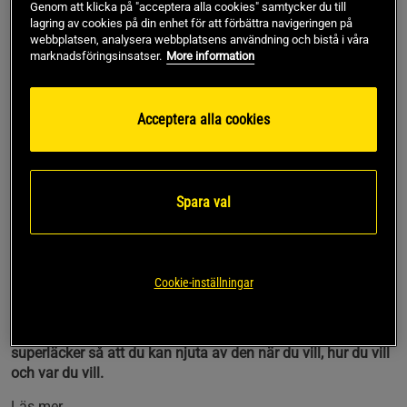
Genom att klicka på "acceptera alla cookies" samtycker du till
Produkt slut - notifiera mig via e-post
lagring av cookies på din enhet för att förbättra navigeringen på
webbplatsen, analysera webbplatsens användning och bistå i våra
marknadsföringsinsatser.
More information
Denna produkt är tillfälligt slut i lager. Få en notifikation
!
när produkter åter finns i lager.
Acceptera alla cookies
Pavel K
Framröstad topprecension
Kul med low kcal dricka och vitaminer så klart. Men lite 
tråkig smak ändå, kanske blir bättre med tiden. 
Spara val
Provat strawberry orange, orange grape och raspberry. 
Tyckte personligen alla smakade "tjockt saft" med 
nyanser av frukt. 
Funkar bra på en varm sommardag.
SKU #73-6835R
Cookie-inställningar
Lowcaly Fruit Drink är en delikat dryck med härligt fruktiga
smaker. Den är även sockerfri, vitaminberikad och
superläcker så att du kan njuta av den när du vill, hur du vill
och var du vill.
Läs mer