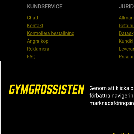
KUNDSERVICE
JURID
Chatt
Allmänn
Kontakt
Betalni
Kontrollera beställning
Datask
Ångra köp
Kundkl
Reklamera
Leveran
FAQ
Prisgar
Inform
reklam
Cookiei
Genom att klicka på
förbättra navigeri
marknadsföringsin