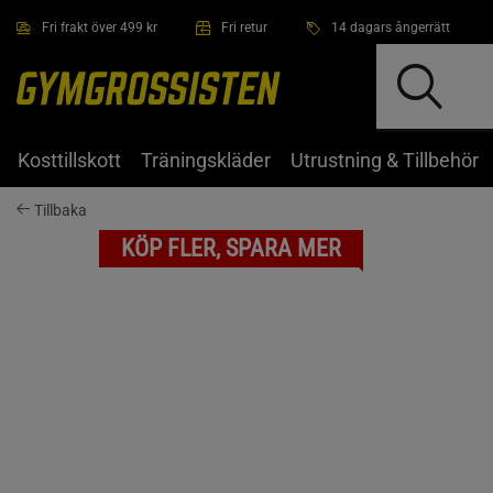
Hoppa till innehållet
Fri frakt över 499 kr
Fri retur
14 dagars ångerrätt
Kosttillskott
Träningskläder
Utrustning & Tillbehör
Tillbaka
KÖP FLER, SPARA MER