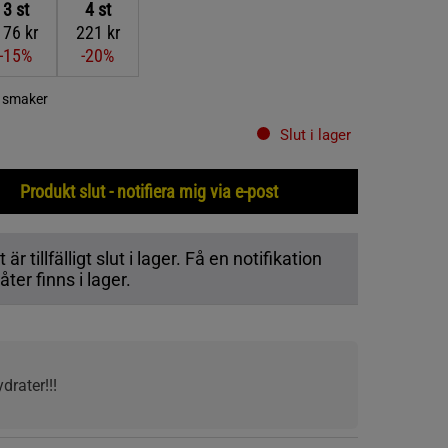
3
st
4
st
176 kr
221 kr
-15%
-20%
a smaker
Slut i lager
Produkt slut - notifiera mig via e-post
r tillfälligt slut i lager. Få en notifikation
ter finns i lager.
drater!!!