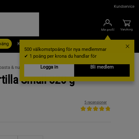
Kundservice
Varukorg
Min profil
oäng
Kampanjer
Outlet
Nyheter
Varumärken
500 välkomstpoäng för nya medlemmar
✔ 1 poäng per krona du handlar för
Logga in
Bli medlem
 pasta & nudlar
tilla Small 320 g
5 recensioner