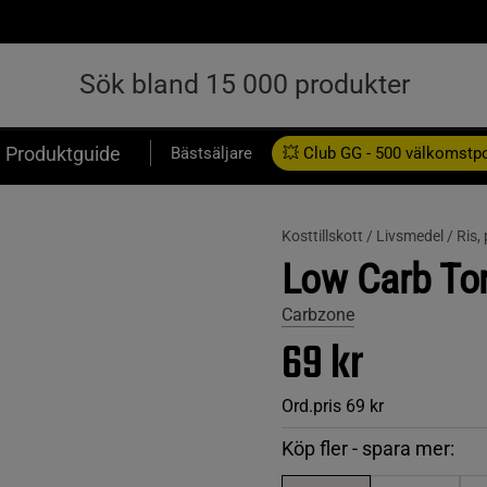
Produktguide
Bästsäljare
💥 Club GG - 500 välkomstp
Presentkort
Kosttillskott /
Livsmedel /
Ris,
Low Carb Tor
Carbzone
69 kr
Ord.pris
69 kr
Köp fler - spara mer: