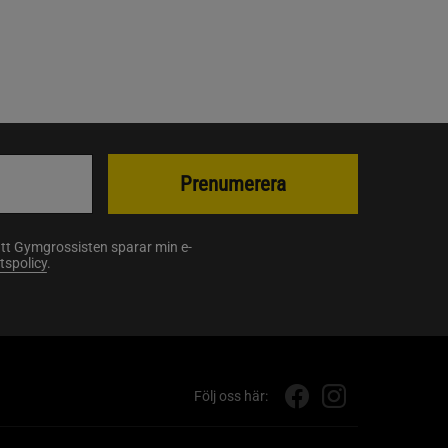
Prenumerera
att Gymgrossisten sparar min e-
etspolicy
.
Följ oss här: