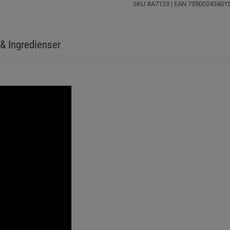
SKU #A7123
| EAN
73500243401
& Ingredienser