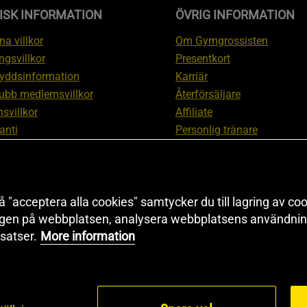
ISK INFORMATION
ÖVRIG INFORMATION
a villkor
Om Gymgrossisten
ngsvillkor
Presentkort
yddsinformation
Karriär
ubb medlemsvillkor
Återförsäljare
svillkor
Affiliate
anti
Personlig tränare
ation om ångerrätt och
Rabattkod
ation
Redaktionell policy
nställningar
Sitemap
 "acceptera alla cookies" samtycker du till lagring av coo
Black Friday
ngen på webbplatsen, analysera webbplatsens användning
Artiklar & Övningar
satser.
More information
Proteinkalkylator