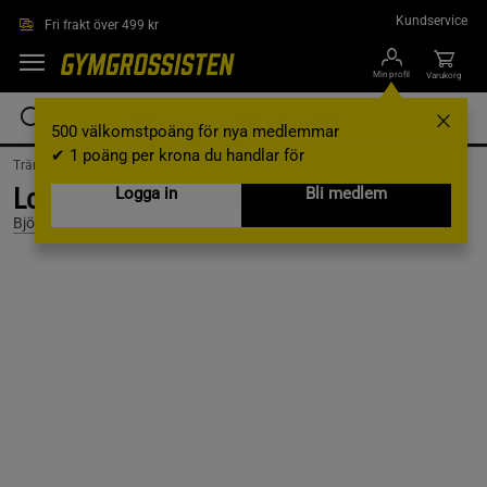
Hoppa till innehållet
Kundservice
Fri frakt över 499 kr
Min profil
Varukorg
500 välkomstpoäng för nya medlemmar
✔ 1 poäng per krona du handlar för
Träningskläder /
Träningskläder Dam /
Sport-BH
Logo Soft Top, Brilliant White, L
Logga in
Bli medlem
Björn Borg