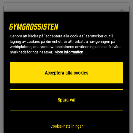
L
Lägg i varukorgen
Genom att klicka på "acceptera alla cookies" samtycker du till
lagring av cookies på din enhet för att förbättra navigeringen på
webbplatsen, analysera webbplatsens användning och bistå i våra
Fri frakt över 499 kr
Fri retur
14 dagars ångerrätt
marknadsföringsinsatser.
More information
SKU #10004063_WE001R | EAN
7321465644275
Acceptera alla cookies
Björn Borg Logo Soft Top är en bekväm och stilren topp
som kombinerar funktion och design. Perfekt för både
träning och vardag, denna topp erbjuder en mjuk och lätt
känsla som håller dig bekväm hela dagen.
Spara val
Läs mer
Cookie-inställningar
Information
Recensioner